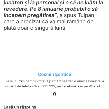
jucători şi la personal şi o să ne luăm la
revedere. Pe 8 ianuarie probabil o să
începem pregătirea”
, a spus Tulpan,
care a precizat că va mai rămâne de
plată doar o singură lună.
Cosmin Șontică
Vă mulțumim pentru vizită! Așteptăm sesizările dumneavoastră la
numărul de telefon 0725 225 335, pe Facebook sau pe WhatsApp.
Fa
ce
bo
Lasă un răspuns