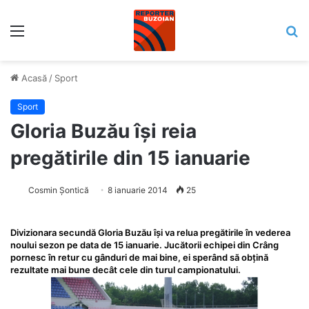
Meniu
C
Acasă
/
Sport
Sport
Gloria Buzău își reia
pregătirile din 15 ianuarie
Cosmin Șontică
8 ianuarie 2014
25
Divizionara secundă Gloria Buzău îşi va relua pregătirile în vederea
noului sezon pe data de 15 ianuarie. Jucătorii echipei din Crâng
pornesc în retur cu gânduri de mai bine, ei sperând să obțină
rezultate mai bune decât cele din turul campionatului.