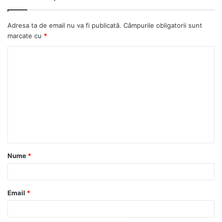
ok
Adresa ta de email nu va fi publicată.
Câmpurile obligatorii sunt
marcate cu
*
C
o
m
e
n
t
a
Nume
*
r
i
u
Email
*
*