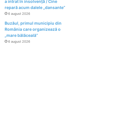
a intrat în insolvență / Cine
repară acum dalele „dansante”
6 august 2026
Buzăul, primul municipiu din
România care organizează o
„mare bălăceală”
6 august 2026