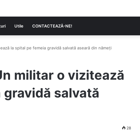
uri
Utile
CONTACTEAZĂ-NE!
tează la spital pe femeia gravidă salvată aseară din nămeți
 militar o vizitează
a gravidă salvată
28