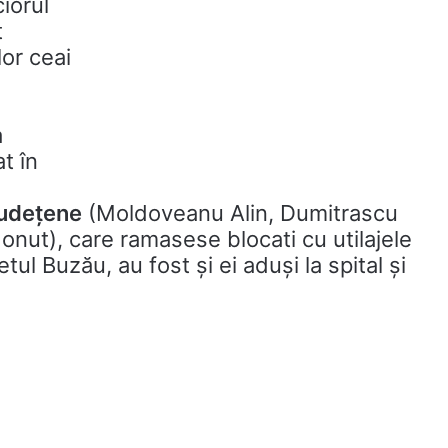
ciorul
t
lor ceai
a
t în
Județene
(Moldoveanu Alin, Dumitrascu
nut), care ramasese blocati cu utilajele
tul Buzău, au fost și ei aduși la spital și