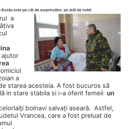
in Buzău este pe cât de surprinzător, pe atât de nobil.
rul a
câțiva
cul
lina
 ajutor
rea
omiciul
zoian a
 de starea acesteia. A fost bucuros să
flă in stare stabila si i-a oferit femeii
un
celorlalți bolnavi salvați aseară. Astfel,
udetul Vrancea, care a fost preluat de
umul