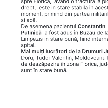
spre Florica, având o fractura la pi
drept, este in stare stabila in aces
moment, primind din partea militari
si apă.
De asemena pacientul
Constantin
Putinică
a fost adus în Buzau de l
Limpezis in stare bună, fiind interna
spital.
Mai mulți lucrători de la Drumuri 
Doru, Tudor Valentin, Moldoveanu Io
de deszăpezire în zona Florica, jude
sunt în stare bună.