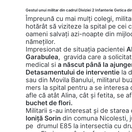
Gestul unui militar din cadrul Diviziei 2 Infanterie Getica d
Împreună cu mai mulți colegi, milita
hotărât să viziteze la spital pe cei 
oameni salvați azi-noapte din mijlo
nămeților.
Impresionat de situația pacientei
A
Garabulea
, gravida care a solicitat
medical si
a născut până la ajunge
Detasamentului de interventie
la d
sau din Movila Banului, militarul bu
mers la spital pentru a se interesa
afle că atât Alina, cât și fetita, se a
buchet de flori.
Militarii s-au interesat și de starea 
Ioniță Sorin
din comuna Nicolesti, j
pe
drumul E85 la intersectia cu dr