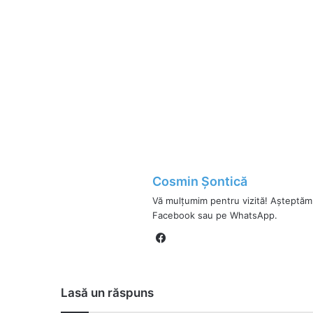
Cosmin Șontică
Vă mulțumim pentru vizită! Așteptăm
Facebook sau pe WhatsApp.
Fa
ce
bo
ok
Lasă un răspuns