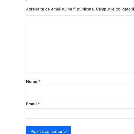
Adresa ta de email nu va fi publicată.
Câmpurile obligator
C
o
m
e
n
t
a
Nume
*
r
i
u
Email
*
*