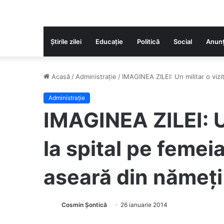
Știrile zilei
Educaţie
Politică
Social
Anunț
Acasă
/
Administrație
/
IMAGINEA ZILEI: Un militar o vizi
Administrație
IMAGINEA ZILEI: Un
la spital pe femei
aseară din nămeți
Cosmin Șontică
26 ianuarie 2014