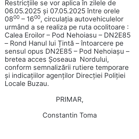
Restricțiile se vor aplica în zilele de
06.05.2025 și 07.05.2025 între orele
00
00
08
– 16
, circulația autovehiculelor
urmând a se realiza pe ruta ocolitoare :
Calea Eroilor – Pod Nehoiasu – DN2E85
– Rond Hanul lui Țintă – întoarcere pe
sensul opus DN2E85 – Pod Nehoiașu –
bretea acces Șoseaua Nordului,
conform semnalizării rutiere temporare
și indicațiilor agenților Direcției Poliției
Locale Buzau.
PRIMAR,
Constantin Toma