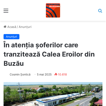
Meniu
C
Acasă
/
Anunțuri
Anunțuri
În atenția șoferilor care
tranzitează Calea Eroilor din
Buzău
Cosmin Șontică
5 mai 2025
10.618