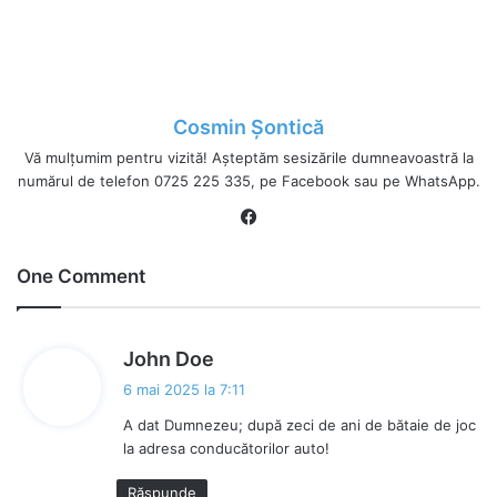
Cosmin Șontică
Vă mulțumim pentru vizită! Așteptăm sesizările dumneavoastră la
numărul de telefon 0725 225 335, pe Facebook sau pe WhatsApp.
Fa
ce
bo
One Comment
ok
s
John Doe
p
6 mai 2025 la 7:11
u
A dat Dumnezeu; după zeci de ani de bătaie de joc
n
la adresa conducătorilor auto!
e
:
Răspunde