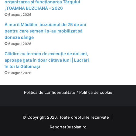
organizarea şi funcţionarea Târgului
„TOAMNA BUZOIANĂ – 2026
6 august 2026
A murit Mădălin, buzoianul de 25 de ani
pentru care semenii s-au mobilizat să
doneze sânge
6 august 2026
Clădire cu termen de execuție de doi ani,
aproape gata în doar câteva luni | Lucrări
în toi la Gălbinași
6 august 2026
Politica de confidențialitate
/
Politica de cookie
© Copyright 2026, Toate drepturile rezervate |
ReporterBuzoian.ro