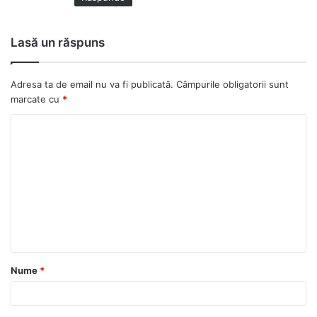
Lasă un răspuns
Adresa ta de email nu va fi publicată.
Câmpurile obligatorii sunt
marcate cu
*
C
o
m
e
n
t
a
Nume
*
r
i
u