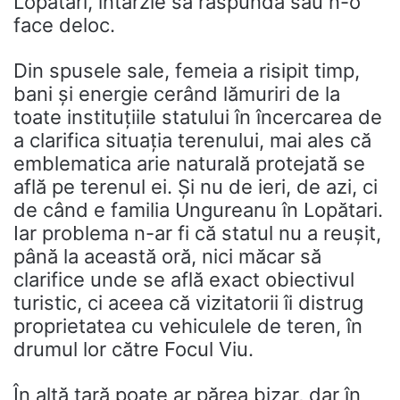
Lopătari, întârzie să răspundă sau n-o
face deloc.
Din spusele sale, femeia a risipit timp,
bani și energie cerând lămuriri de la
toate instituțiile statului în încercarea de
a clarifica situația terenului, mai ales că
emblematica arie naturală protejată se
află pe terenul ei. Și nu de ieri, de azi, ci
de când e familia Ungureanu în Lopătari.
Iar problema n-ar fi că statul nu a reușit,
până la această oră, nici măcar să
clarifice unde se află exact obiectivul
turistic, ci aceea că vizitatorii îi distrug
proprietatea cu vehiculele de teren, în
drumul lor către Focul Viu.
În altă țară poate ar părea bizar, dar în