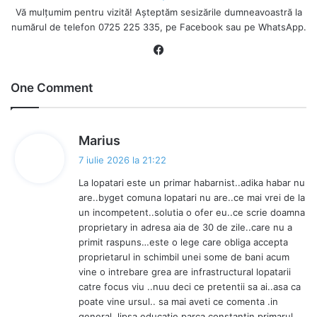
Vă mulțumim pentru vizită! Așteptăm sesizările dumneavoastră la
numărul de telefon 0725 225 335, pe Facebook sau pe WhatsApp.
Fa
ce
bo
One Comment
ok
s
Marius
p
7 iulie 2026 la 21:22
u
La lopatari este un primar habarnist..adika habar nu
n
are..byget comuna lopatari nu are..ce mai vrei de la
e
un incompetent..solutia o ofer eu..ce scrie doamna
:
proprietary in adresa aia de 30 de zile..care nu a
primit raspuns…este o lege care obliga accepta
proprietarul in schimbil unei some de bani acum
vine o intrebare grea are infrastructural lopatarii
catre focus viu ..nuu deci ce pretentii sa ai..asa ca
poate vine ursul.. sa mai aveti ce comenta .in
general..lipsa educatie parca constantin primarul