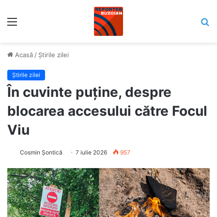
Meniu
C
Acasă
/
Știrile zilei
Știrile zilei
În cuvinte puține, despre
blocarea accesului către Focul
Viu
Cosmin Șontică
7 iulie 2026
957