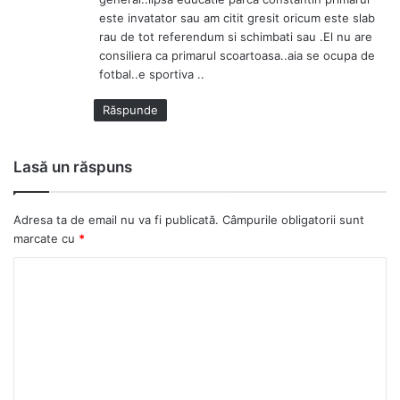
este invatator sau am citit gresit oricum este slab
rau de tot referendum si schimbati sau .El nu are
consiliera ca primarul scoartoasa..aia se ocupa de
fotbal..e sportiva ..
Răspunde
Lasă un răspuns
Adresa ta de email nu va fi publicată.
Câmpurile obligatorii sunt
marcate cu
*
C
o
m
e
n