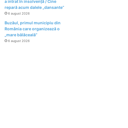
a intrat în insolvență / Cine
repară acum dalele „dansante”
6 august 2026
Buzăul, primul municipiu din
România care organizează o
„mare bălăceală”
6 august 2026