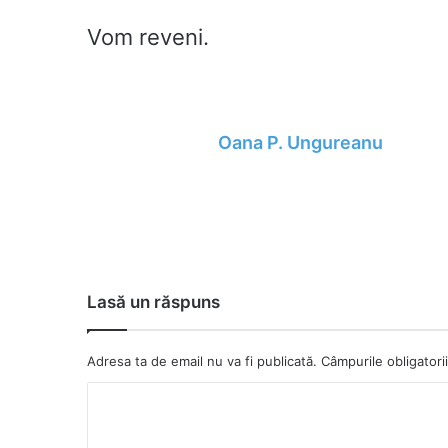
Vom reveni.
Oana P. Ungureanu
Lasă un răspuns
Adresa ta de email nu va fi publicată.
Câmpurile obligator
C
o