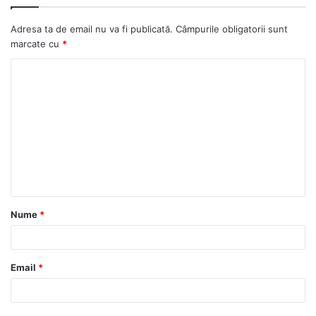
Adresa ta de email nu va fi publicată.
Câmpurile obligatorii sunt
marcate cu
*
C
o
m
e
n
t
a
Nume
*
r
i
u
Email
*
*