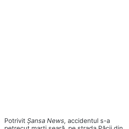
Potrivit
Șansa News,
accidentul s-a
petrecut marți seară, pe strada Păcii din