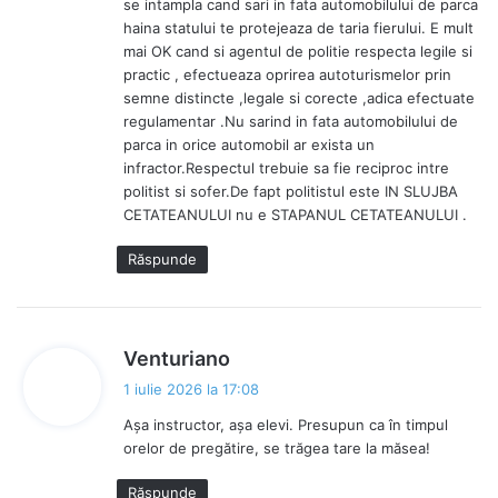
se intampla cand sari in fata automobilului de parca
haina statului te protejeaza de taria fierului. E mult
mai OK cand si agentul de politie respecta legile si
practic , efectueaza oprirea autoturismelor prin
semne distincte ,legale si corecte ,adica efectuate
regulamentar .Nu sarind in fata automobilului de
parca in orice automobil ar exista un
infractor.Respectul trebuie sa fie reciproc intre
politist si sofer.De fapt politistul este IN SLUJBA
CETATEANULUI nu e STAPANUL CETATEANULUI .
Răspunde
s
Venturiano
p
1 iulie 2026 la 17:08
u
Așa instructor, așa elevi. Presupun ca în timpul
n
orelor de pregătire, se trăgea tare la măsea!
e
:
Răspunde