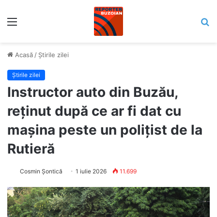
Meniu
C
Acasă
/
Știrile zilei
Știrile zilei
Instructor auto din Buzău,
reținut după ce ar fi dat cu
mașina peste un polițist de la
Rutieră
Cosmin Șontică
1 iulie 2026
11.699