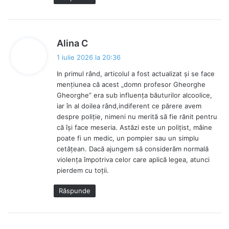
s
Alina C
p
1 iulie 2026 la 20:36
u
In primul rând, articolul a fost actualizat și se face
n
mențiunea că acest „domn profesor Gheorghe
e
Gheorghe” era sub influența băuturilor alcoolice,
:
iar în al doilea rând,indiferent ce părere avem
despre poliție, nimeni nu merită să fie rănit pentru
că își face meseria. Astăzi este un polițist, mâine
poate fi un medic, un pompier sau un simplu
cetățean. Dacă ajungem să considerăm normală
violența împotriva celor care aplică legea, atunci
pierdem cu toții.
Răspunde