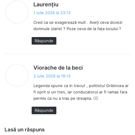
s
Laurențiu
p
1 iulie 2026 la 23:13
u
Cred ca se exagerează mult . Aveți ceva dovezi
n
domnule ziarist ? Poze ceva de la fața locului ?
e
:
Răspunde
s
Viorache de la beci
p
2 iulie 2026 la 19:13
u
Legenda spune ca in trecut , politistul Gribincea ar
n
fi oprit si un tren, iar conducatorul ar fi ramas fara
e
permis ca nu a tras pe dreapta. 😶‍🌫️
:
Răspunde
Lasă un răspuns