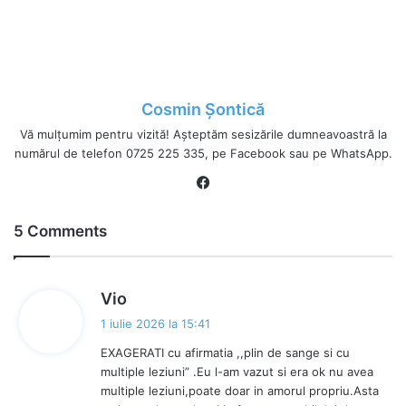
Cosmin Șontică
Vă mulțumim pentru vizită! Așteptăm sesizările dumneavoastră la
numărul de telefon 0725 225 335, pe Facebook sau pe WhatsApp.
Fa
ce
bo
5 Comments
ok
s
Vio
p
1 iulie 2026 la 15:41
u
EXAGERATI cu afirmatia ,,plin de sange si cu
n
multiple leziuni” .Eu l-am vazut si era ok nu avea
e
multiple leziuni,poate doar in amorul propriu.Asta
: