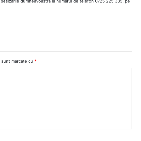
 sesizările dumneavoastră la numărul de telefon 0725 225 335, pe
ii sunt marcate cu
*