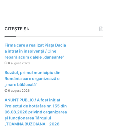
CITEȘTE ȘI:
Firma care a realizat Piața Dacia
a intrat în insolvență / Cine
repară acum dalele „dansante”
6 august 2026
Buzăul, primul municipiu din
România care organizează o
„mare bălăceală”
6 august 2026
ANUNȚ PUBLIC / A fost inițiat
Proiectul de hotărâre nr. 155 din
06.08.2026 privind organizarea
şi funcţionarea Târgului
„TOAMNA BUZOIANĂ – 2026