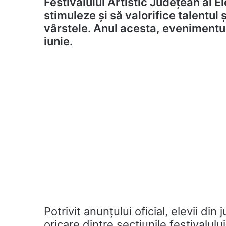
Festivalului Artistic Județean al E
stimuleze și să valorifice talentul 
vârstele. Anul acesta, evenimentul
iunie.
Potrivit anunțului oficial, elevii din
oricare dintre secțiunile festivalul