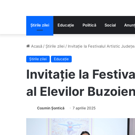
Știrile zilei
Educaţie
Politică
Social
Anunț
Acasă
/
Știrile zilei
/
Invitație la Festivalul Artistic Județe
Știrile zilei
Educaţie
Invitație la Festiv
al Elevilor Buzoien
Cosmin Șontică
7 aprilie 2025