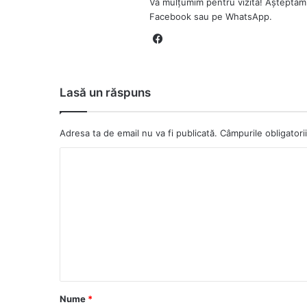
Vă mulțumim pentru vizită! Așteptăm
Facebook sau pe WhatsApp.
Fa
ce
bo
ok
Lasă un răspuns
Adresa ta de email nu va fi publicată.
Câmpurile obligator
C
o
m
e
n
t
a
Nume
*
r