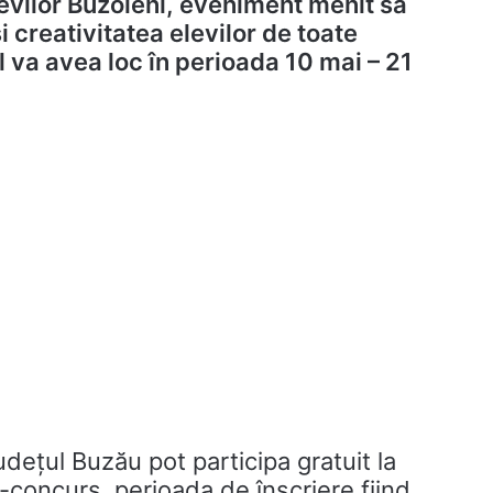
levilor Buzoieni, eveniment menit să
și creativitatea elevilor de toate
 va avea loc în perioada 10 mai – 21
 județul Buzău pot participa gratuit la
ui-concurs, perioada de înscriere fiind