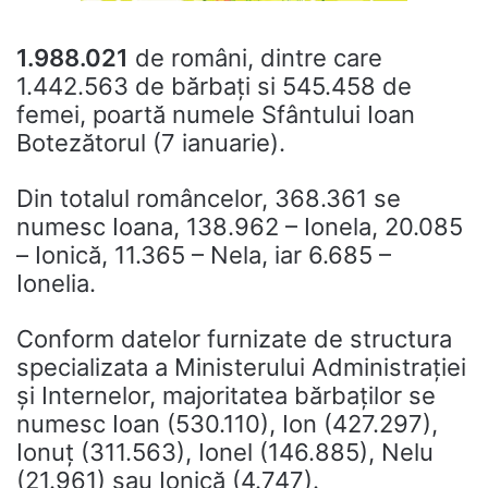
1.988.021
de români, dintre care
1.442.563 de bărbaţi si 545.458 de
femei, poartă numele Sfântului Ioan
Botezătorul (7 ianuarie).
Din totalul româncelor, 368.361 se
numesc Ioana, 138.962 – Ionela, 20.085
– Ionică, 11.365 – Nela, iar 6.685 –
Ionelia.
Conform datelor furnizate de structura
specializata a Ministerului Administraţiei
şi Internelor, majoritatea bărbaţilor se
numesc Ioan (530.110), Ion (427.297),
Ionuţ (311.563), Ionel (146.885), Nelu
(21.961) sau Ionică (4.747).