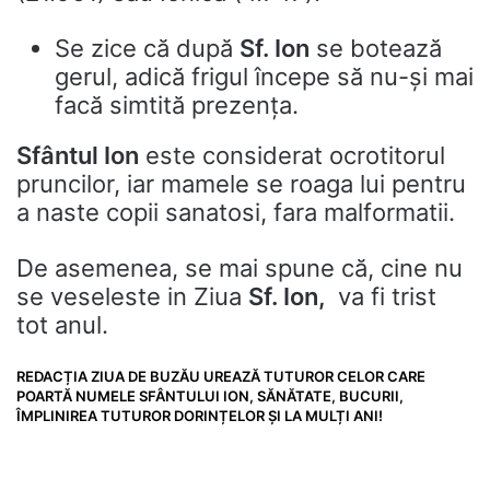
Se zice că după
Sf. Ion
se botează
gerul, adică frigul începe să nu-și mai
facă simtită prezența.
Sfântul Ion
este considerat ocrotitorul
pruncilor, iar mamele se roaga lui pentru
a naste copii sanatosi, fara malformatii.
De asemenea, se mai spune că, cine nu
se veseleste in Ziua
Sf. Ion,
va fi trist
tot anul.
REDACȚIA ZIUA DE BUZĂU UREAZĂ TUTUROR CELOR CARE
POARTĂ NUMELE SFÂNTULUI ION, SĂNĂTATE, BUCURII,
ÎMPLINIREA TUTUROR DORINȚELOR ȘI LA MULȚI ANI!