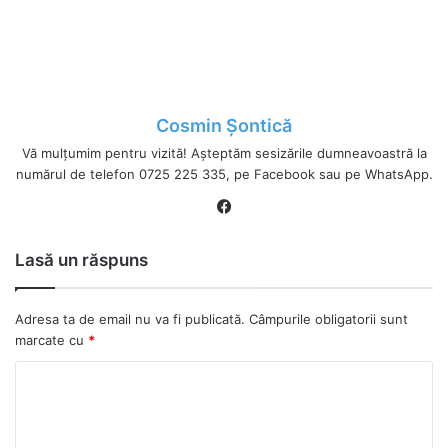
Cosmin Șontică
Vă mulțumim pentru vizită! Așteptăm sesizările dumneavoastră la
numărul de telefon 0725 225 335, pe Facebook sau pe WhatsApp.
Fa
ce
bo
Lasă un răspuns
ok
Adresa ta de email nu va fi publicată.
Câmpurile obligatorii sunt
marcate cu
*
C
o
m