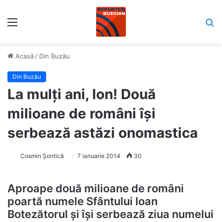
Meniu
C
Acasă
/
Din Buzău
Din Buzău
La mulți ani, Ion! Două
milioane de români își
serbează astăzi onomastica
Cosmin Șontică
7 ianuarie 2014
30
Aproape două milioane de români
poartă numele Sfântului Ioan
Botezătorul şi îşi serbează ziua numelui