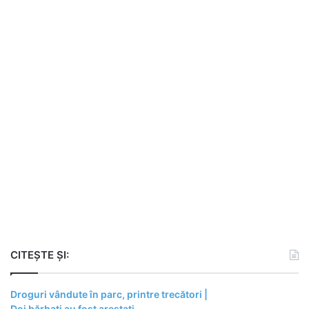
CITEȘTE ȘI:
Droguri vândute în parc, printre trecători |
Doi bărbați au fost arestați