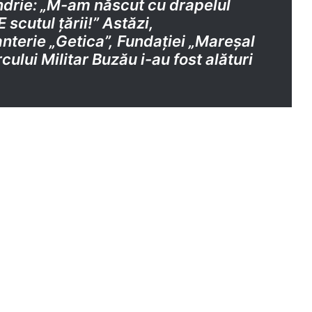
ndrie: „M-am născut cu drapelul
 scutul țării!” Astăzi,
fanterie „Getica”, Fundației „Mareșal
ului Militar Buzău i-au fost alături