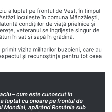
u a luptat pe frontul de Vest, în timpul
 Astăzi locuiește în comuna Mânzălești,
torită condițiilor de viață prielnice și
inerețe, veteranul se îngrijește singur de
uri în sat și sapă în grădină.
primit vizita militarilor buzoieni, care au
espectul și recunoștința pentru tot ceea
aciu – cum este cunoscut în
a luptat cu onoare pe frontul de
boi Mondial, apărând România sub