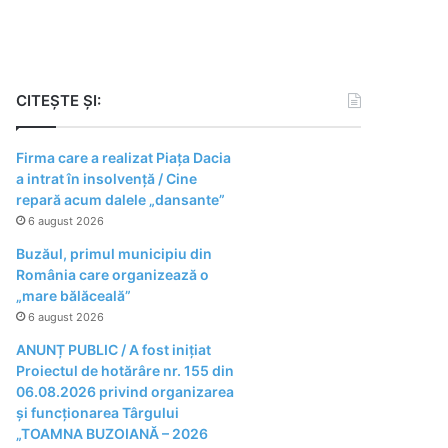
CITEȘTE ȘI:
Firma care a realizat Piața Dacia
a intrat în insolvență / Cine
repară acum dalele „dansante”
6 august 2026
Buzăul, primul municipiu din
România care organizează o
„mare bălăceală”
6 august 2026
ANUNȚ PUBLIC / A fost inițiat
Proiectul de hotărâre nr. 155 din
06.08.2026 privind organizarea
şi funcţionarea Târgului
„TOAMNA BUZOIANĂ – 2026