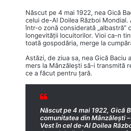
Născut pe 4 mai 1922, nea Gică Baci
celui de-Al Doilea Război Mondial.
într-o zonă considerată „albastră” da
longevității locuitorilor. Vioi ca-n t
toată gospodăria, merge la cumpărăt
Astăzi, de ziua sa, nea Gică Baciu a 
mers la Mânzălești să-i transmită r
ce a făcut pentru țară.
Născut pe 4 mai 1922, Gică B
comunitatea din Mânzălești – 
Vest în cel de-Al Doilea Răz