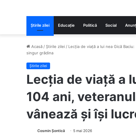
Știrile zilei
Educaţie
Politică
Social
Anunț
Acasă
/
Știrile zilei
/
Lecția de viață a lui nea Gică Baciu:
singur grădina
Știrile zilei
Lecția de viață a l
104 ani, veteranul
vânează și își luc
Cosmin Șontică
5 mai 2026