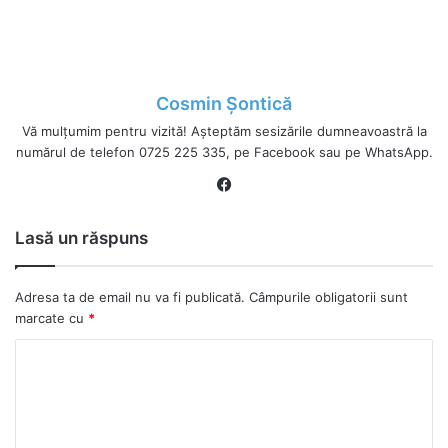
Cosmin Șontică
Vă mulțumim pentru vizită! Așteptăm sesizările dumneavoastră la
numărul de telefon 0725 225 335, pe Facebook sau pe WhatsApp.
Fa
ce
bo
Lasă un răspuns
ok
Adresa ta de email nu va fi publicată.
Câmpurile obligatorii sunt
marcate cu
*
C
o
m
e