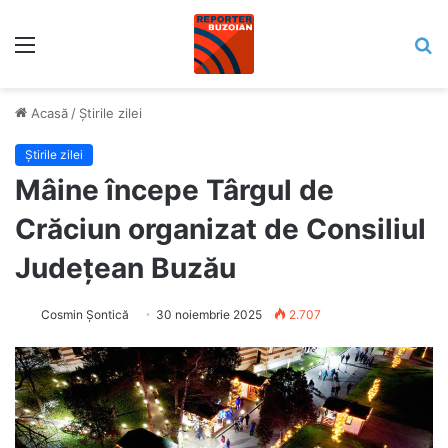
Meniu
C
Acasă
/
Știrile zilei
Știrile zilei
Mâine începe Târgul de
Crăciun organizat de Consiliul
Județean Buzău
Cosmin Șontică
30 noiembrie 2025
2.707