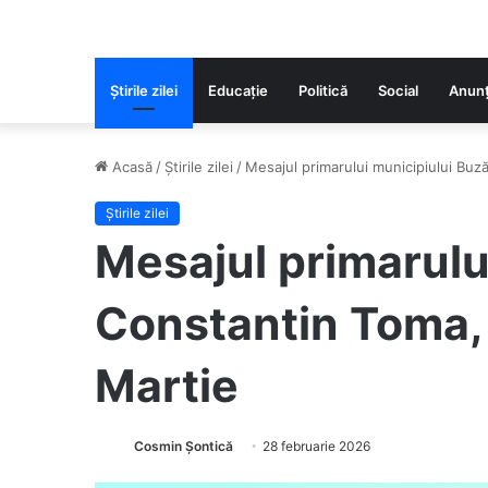
Știrile zilei
Educaţie
Politică
Social
Anunț
Acasă
/
Știrile zilei
/
Mesajul primarului municipiului Buză
Știrile zilei
Mesajul primarulu
Constantin Toma, c
Martie
Cosmin Șontică
28 februarie 2026