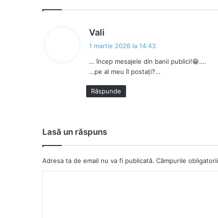
s
Vali
p
1 martie 2026 la 14:43
u
… încep mesajele din banii publici!😁….
n
…pe al meu îl postați?…
e
:
Răspunde
Lasă un răspuns
Adresa ta de email nu va fi publicată.
Câmpurile obligator
C
o
m