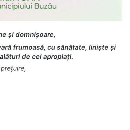
e şi domnişoare,
ară frumoasă, cu sănătate, linişte şi
ături de cei apropiaţi.
prețuire,