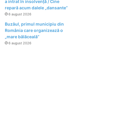
a intrat în insolvență / Cine
repară acum dalele „dansante”
6 august 2026
Buzăul, primul municipiu din
România care organizează o
„mare bălăceală”
6 august 2026