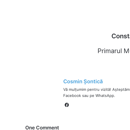
Const
Primarul M
Cosmin Șontică
Vă mulțumim pentru vizită! Așteptăm
Facebook sau pe WhatsApp.
Fa
ce
bo
ok
One Comment