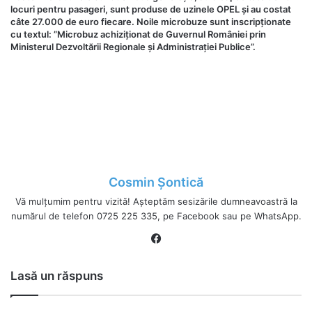
locuri pentru pasageri, sunt produse de uzinele OPEL și au costat
câte 27.000 de euro fiecare. Noile microbuze sunt inscripţionate
cu textul: ”Microbuz achiziţionat de Guvernul României prin
Ministerul Dezvoltării Regionale şi Administraţiei Publice”.
Cosmin Șontică
Vă mulțumim pentru vizită! Așteptăm sesizările dumneavoastră la
numărul de telefon 0725 225 335, pe Facebook sau pe WhatsApp.
Fa
ce
bo
Lasă un răspuns
ok