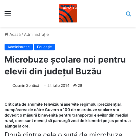
Meniu
C
Acasă
/
Administrație
Administrație
Educaţie
Microbuze școlare noi pentru
elevii din județul Buzău
Cosmin Șontică
24 iulie 2014
29
Criticată de anumite televiziuni aservite regimului prezidențial,
cumpărarea de către Guvern a 100 de microbuze școlare s-a
dovedit o măsură binevenită pentru transportul elevilor din mediul
rural, care sunt nevoiți să parcurgă zeci de kilometri pe jos pentru a
ajunge la ore.
Două dintre cele o sută de microbuze