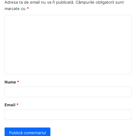
Adresa ta de email nu va fi publicată.
Câmpurile obligatorii sunt
marcate cu
*
C
o
m
e
n
t
a
Nume
*
r
i
u
Email
*
*