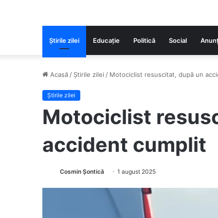
Știrile zilei
Educaţie
Politică
Social
Anunț
Acasă
/
Știrile zilei
/
Motociclist resuscitat, după un acc
Știrile zilei
Motociclist resus
accident cumplit
Cosmin Șontică
1 august 2025