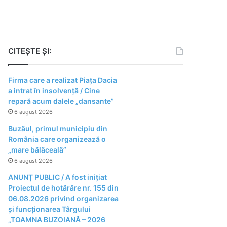
CITEȘTE ȘI:
Firma care a realizat Piața Dacia
a intrat în insolvență / Cine
repară acum dalele „dansante”
6 august 2026
Buzăul, primul municipiu din
România care organizează o
„mare bălăceală”
6 august 2026
ANUNȚ PUBLIC / A fost inițiat
Proiectul de hotărâre nr. 155 din
06.08.2026 privind organizarea
şi funcţionarea Târgului
„TOAMNA BUZOIANĂ – 2026