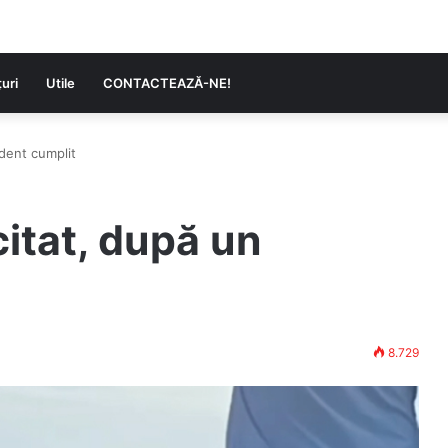
uri
Utile
CONTACTEAZĂ-NE!
ident cumplit
citat, după un
8.729