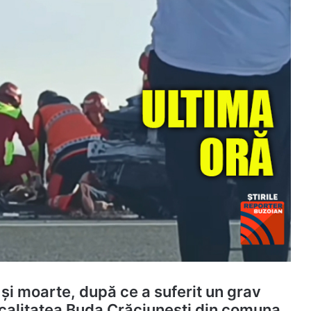
 și moarte, după ce a suferit un grav
localitatea Buda Crăciunești din comuna