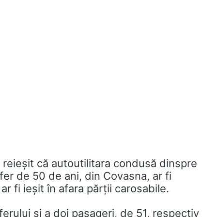
a reieșit că autoutilitara condusă dinspre
er de 50 de ani, din Covasna, ar fi
r fi ieșit în afara părții carosabile.
erului și a doi pasageri, de 51, respectiv