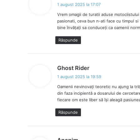
p
1 august 2025 la 17:07
u
Vrem omagii de turatii aduse motociistului d
n
pasionati, ceva bun n-ati face cu timpul si
e
bine învățați sa conduceți ca oamenii norma
:
Răspunde
s
Ghost Rider
p
1 august 2025 la 19:59
u
Oamenii nevinovați teoretic nu ajung la tri
n
din faza incipientă a dosarului de cercetar
e
fiecare om este liber să își aleagă pasiune
:
Răspunde
s