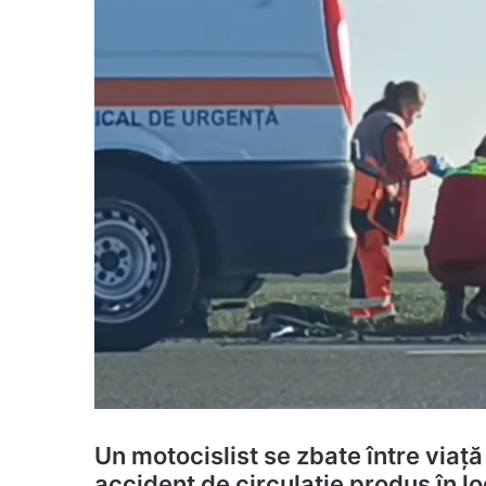
Un motocislist se zbate între viață
accident de circulație produs în 