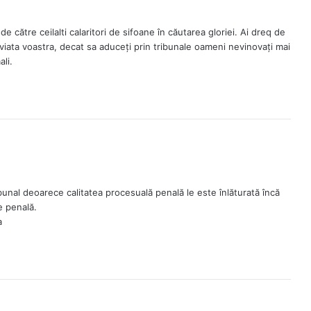
e către ceilalti calaritori de sifoane în căutarea gloriei. Ai dreq de
 viata voastra, decat sa aduceți prin tribunale oameni nevinovați mai
li.
bunal deoarece calitatea procesuală penală le este înlăturată încă
e penală.
a