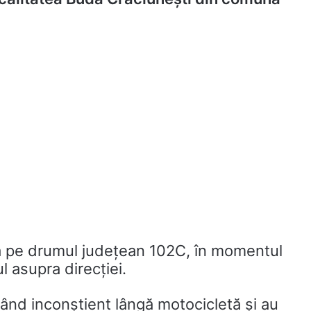
sa pe drumul județean 102C, în momentul
l asupra direcției.
când inconștient lângă motocicletă și au