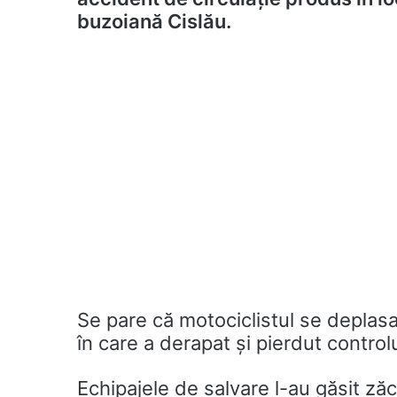
buzoiană Cislău.
Se pare că motociclistul se depla
în care a derapat și pierdut controlu
Echipajele de salvare l-au găsit ză