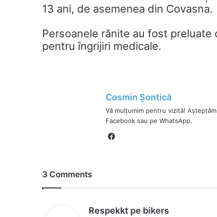
13 ani, de asemenea din Covasna.
Persoanele rănite au fost preluate 
pentru îngrijiri medicale.
Cosmin Șontică
Vă mulțumim pentru vizită! Așteptăm
Facebook sau pe WhatsApp.
Fa
ce
bo
ok
3 Comments
s
Respekkt pe bikers