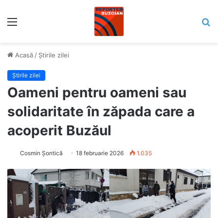
Meniu
C
Acasă
/
Știrile zilei
Știrile zilei
Oameni pentru oameni sau
solidaritate în zăpada care a
acoperit Buzăul
Cosmin Șontică
18 februarie 2026
1.035