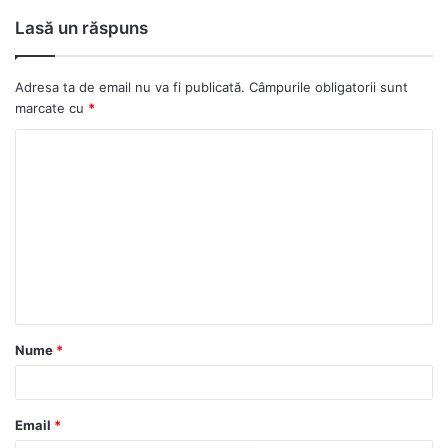
Lasă un răspuns
Adresa ta de email nu va fi publicată.
Câmpurile obligatorii sunt
marcate cu
*
C
o
m
e
n
t
a
Nume
*
r
i
u
Email
*
*