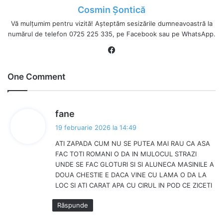
Cosmin Șontică
Vă mulțumim pentru vizită! Așteptăm sesizările dumneavoastră la
numărul de telefon 0725 225 335, pe Facebook sau pe WhatsApp.
Fa
ce
bo
One Comment
ok
s
fane
p
19 februarie 2026 la 14:49
u
ATI ZAPADA CUM NU SE PUTEA MAI RAU CA ASA
n
FAC TOTI ROMANI O DA IN MIJLOCUL STRAZI
e
UNDE SE FAC GLOTURI SI SI ALUNECA MASINILE A
:
DOUA CHESTIE E DACA VINE CU LAMA O DA LA
LOC SI ATI CARAT APA CU CIRUL IN POD CE ZICETI
Răspunde