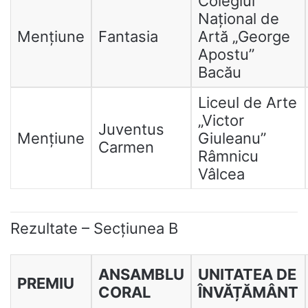
Colegiul
Național de
Mențiune
Fantasia
Artă „George
Apostu”
Bacău
Liceul de Arte
„Victor
Juventus
Mențiune
Giuleanu”
Carmen
Râmnicu
Vâlcea
Rezultate – Secțiunea B
ANSAMBLU
UNITATEA DE
PREMIU
CORAL
ÎNVĂȚĂMÂNT