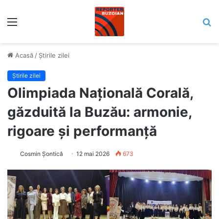
Meniu
C
Acasă
/
Știrile zilei
Știrile zilei
Olimpiada Națională Corală,
găzduită la Buzău: armonie,
rigoare și performanță
Cosmin Șontică
12 mai 2026
673