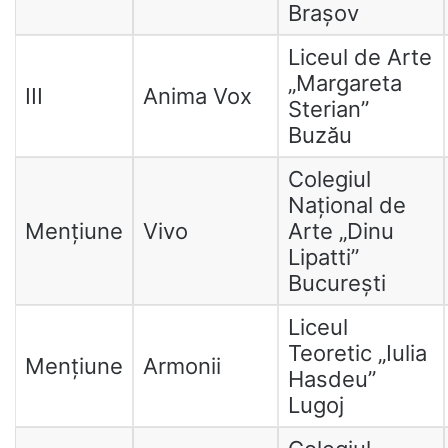
Brașov
Liceul de Arte
„Margareta
III
Anima Vox
Sterian”
Buzău
Colegiul
Național de
Mențiune
Vivo
Arte „Dinu
Lipatti”
București
Liceul
Teoretic „Iulia
Mențiune
Armonii
Hasdeu”
Lugoj