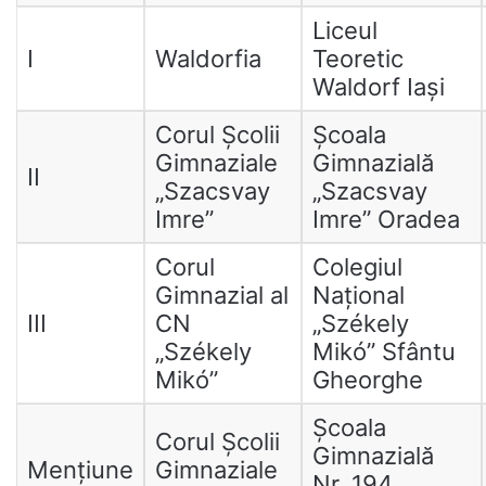
Liceul
I
Waldorfia
Teoretic
Waldorf Iași
Corul Școlii
Școala
Gimnaziale
Gimnazială
II
„Szacsvay
„Szacsvay
Imre”
Imre” Oradea
Corul
Colegiul
Gimnazial al
Național
III
CN
„Székely
„Székely
Mikó” Sfântu
Mikó”
Gheorghe
Școala
Corul Școlii
Gimnazială
Mențiune
Gimnaziale
Nr. 194