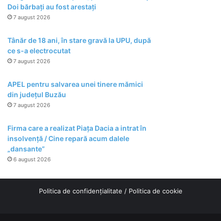
Doi bărbați au fost arestați
7 august 2026
Tânăr de 18 ani, în stare gravă la UPU, după
ce s-a electrocutat
7 august 2026
APEL pentru salvarea unei tinere mămici
din județul Buzău
7 august 2026
Firma care a realizat Piața Dacia a intrat în
insolvență / Cine repară acum dalele
„dansante”
6 august 2026
Politica de confidențialitate
/
Politica de cookie