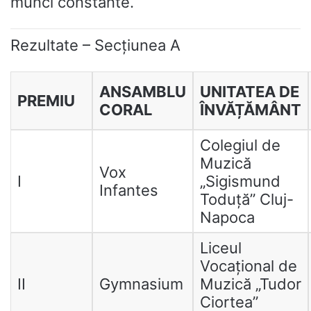
munci constante.
Rezultate – Secțiunea A
ANSAMBLU
UNITATEA DE
PREMIU
CORAL
ÎNVĂȚĂMÂNT
Colegiul de
Muzică
Vox
I
„Sigismund
Infantes
Toduță” Cluj-
Napoca
Liceul
Vocațional de
II
Gymnasium
Muzică „Tudor
Ciortea”