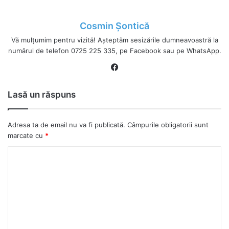
Cosmin Șontică
Vă mulțumim pentru vizită! Așteptăm sesizările dumneavoastră la
numărul de telefon 0725 225 335, pe Facebook sau pe WhatsApp.
Fa
ce
bo
Lasă un răspuns
ok
Adresa ta de email nu va fi publicată.
Câmpurile obligatorii sunt
marcate cu
*
C
o
m
e
n