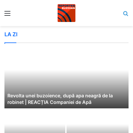
Meniu
C
LA ZI
Revolta unei buzoience, după apa neagră de la
robinet | REACȚIA Companiei de Apă