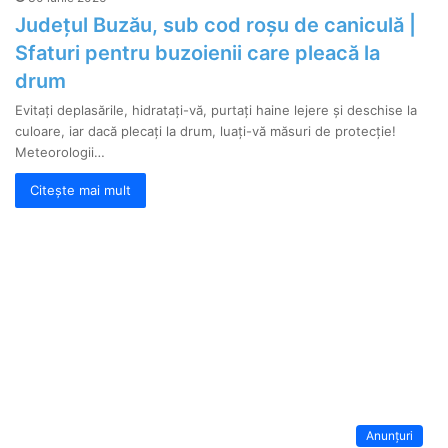
Județul Buzău, sub cod roșu de caniculă |
Sfaturi pentru buzoienii care pleacă la
drum
Evitați deplasările, hidratați-vă, purtați haine lejere și deschise la
culoare, iar dacă plecați la drum, luați-vă măsuri de protecție!
Meteorologii…
Citește mai mult
Anunțuri