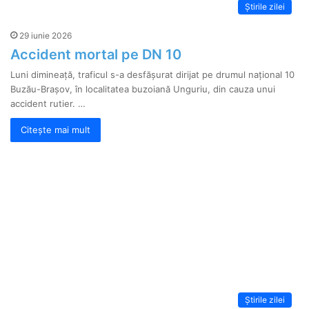
Știrile zilei
29 iunie 2026
Accident mortal pe DN 10
Luni dimineață, traficul s-a desfășurat dirijat pe drumul național 10
Buzău-Brașov, în localitatea buzoiană Unguriu, din cauza unui
accident rutier. …
Citește mai mult
Știrile zilei