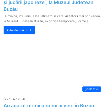
și jucării japoneze”, la Muzeul Județean
Buzău
Duminică, 28 iunie, este ultima zi în care vizitatorii mai pot vedea,
la Muzeul Județean Buzău, expoziția temporară „Forme și…
Citește mai mult
Știrile zilei
27 iunie 2026
Au apărut primii pepeni ai verii în Buzău.