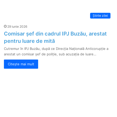
Știrile zilei
29 iunie 2026
Comisar șef din cadrul IPJ Buzău, arestat
pentru luare de mită
Cutremur în IPJ Buzău, după ce Direcția Națională Anticorupție a
arestat un comisar șef de poliție, sub acuzația de luare…
Citește mai mult