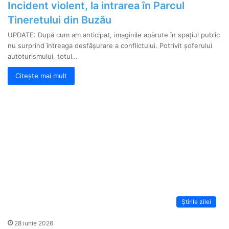
Incident violent, la intrarea în Parcul
Tineretului din Buzău
UPDATE: După cum am anticipat, imaginile apărute în spațiul public
nu surprind întreaga desfășurare a conflictului. Potrivit șoferului
autoturismului, totul…
Citește mai mult
Știrile zilei
28 iunie 2026