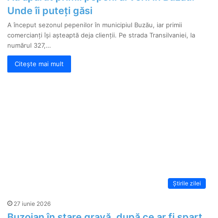
Unde îi puteți găsi
A început sezonul pepenilor în municipiul Buzău, iar primii
comercianți își așteaptă deja clienții. Pe strada Transilvaniei, la
numărul 327,…
Citește mai mult
Știrile zilei
27 iunie 2026
Buzoian în stare gravă, după ce ar fi spart