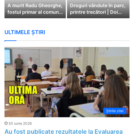
A murit Radu Gheorghe,
Droguri vândute în parc,
fostul primar al comunei
printre trecători | Doi
Cătina
bărbați au fost arestați
ULTIMELE ȘTIRI
Știrile zilei
30 iunie 2026
Au fost publicate rezultatele la Evaluarea