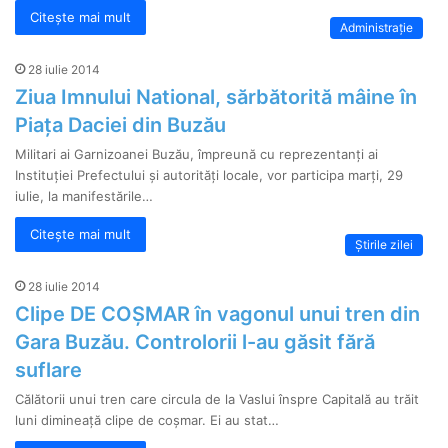
Citește mai mult
Administrație
28 iulie 2014
Ziua Imnului National, sărbătorită mâine în
Piața Daciei din Buzău
Militari ai Garnizoanei Buzău, împreună cu reprezentanți ai
Instituției Prefectului și autorități locale, vor participa marți, 29
iulie, la manifestările…
Citește mai mult
Știrile zilei
28 iulie 2014
Clipe DE COȘMAR în vagonul unui tren din
Gara Buzău. Controlorii l-au găsit fără
suflare
Călătorii unui tren care circula de la Vaslui înspre Capitală au trăit
luni dimineață clipe de coșmar. Ei au stat…