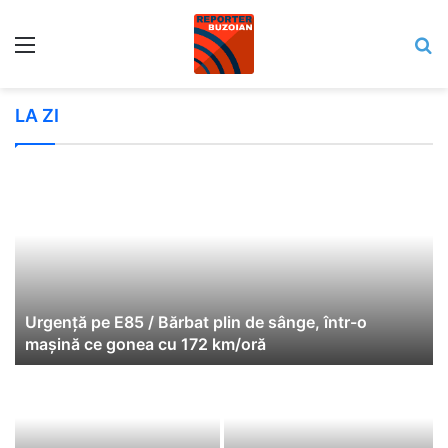
Meniu
C
LA ZI
Urgență pe E85 / Bărbat plin de sânge, într-o
mașină ce gonea cu 172 km/oră