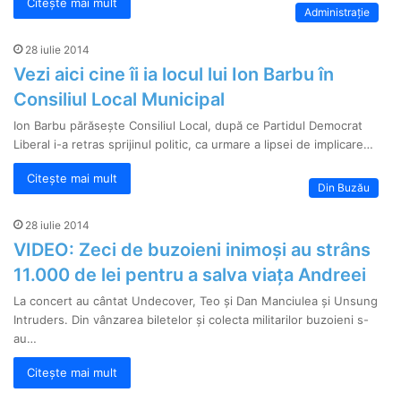
Citește mai mult
Administrație
28 iulie 2014
Vezi aici cine îi ia locul lui Ion Barbu în
Consiliul Local Municipal
Ion Barbu părăsește Consiliul Local, după ce Partidul Democrat
Liberal i-a retras sprijinul politic, ca urmare a lipsei de implicare…
Citește mai mult
Din Buzău
28 iulie 2014
VIDEO: Zeci de buzoieni inimoși au strâns
11.000 de lei pentru a salva viața Andreei
La concert au cântat Undecover, Teo și Dan Manciulea şi Unsung
Intruders. Din vânzarea biletelor și colecta militarilor buzoieni s-
au…
Citește mai mult