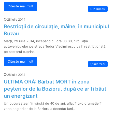
Citește mai mult
Din Buzău
28 iulie 2014
Restricții de circulație, mâine, în municipiul
Buzău
Marți, 29 iulie 2014, începând cu ora 08.30, circulaţia
autovehiculelor pe strada Tudor Vladimirescu va fi restricţionată,
pe sectorul cuprins…
Citește mai mult
Știrile zilei
28 iulie 2014
ULTIMA ORĂ: Bărbat MORT în zona
peșterilor de la Bozioru, după ce ar fi băut
un energizant
Un bucureștean în vârstă de 40 de ani, aflat într-o drumeție în
zona peșterilor de la Bozioru a decedat luni,…