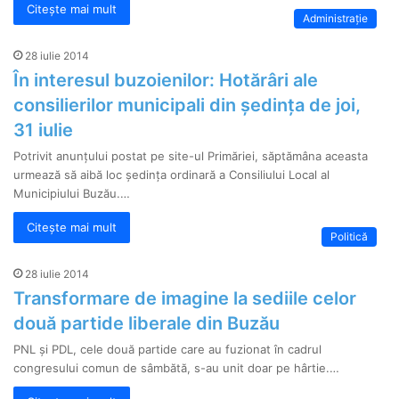
Citește mai mult
Administrație
28 iulie 2014
În interesul buzoienilor: Hotărâri ale
consilierilor municipali din ședința de joi,
31 iulie
Potrivit anunțului postat pe site-ul Primăriei, săptămâna aceasta
urmează să aibă loc ședința ordinară a Consiliului Local al
Municipiului Buzău.…
Citește mai mult
Politică
28 iulie 2014
Transformare de imagine la sediile celor
două partide liberale din Buzău
PNL și PDL, cele două partide care au fuzionat în cadrul
congresului comun de sâmbătă, s-au unit doar pe hârtie.…