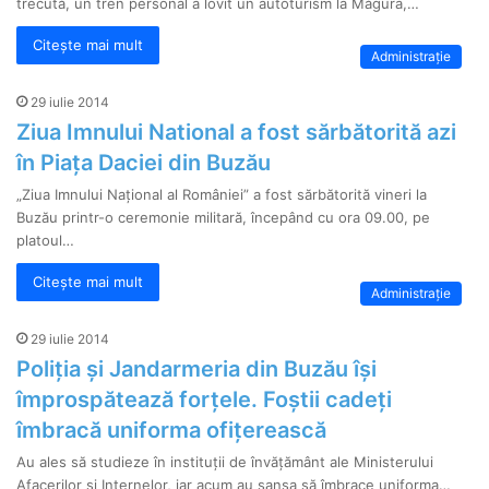
trecută, un tren personal a lovit un autoturism la Măgura,…
Citește mai mult
Administrație
29 iulie 2014
Ziua Imnului National a fost sărbătorită azi
în Piața Daciei din Buzău
„Ziua Imnului Naţional al României” a fost sărbătorită vineri la
Buzău printr-o ceremonie militară, începând cu ora 09.00, pe
platoul…
Citește mai mult
Administrație
29 iulie 2014
Poliția și Jandarmeria din Buzău își
împrospătează forțele. Foștii cadeți
îmbracă uniforma ofițerească
Au ales să studieze în instituții de învățământ ale Ministerului
Afacerilor și Internelor, iar acum au șansa să îmbrace uniforma…