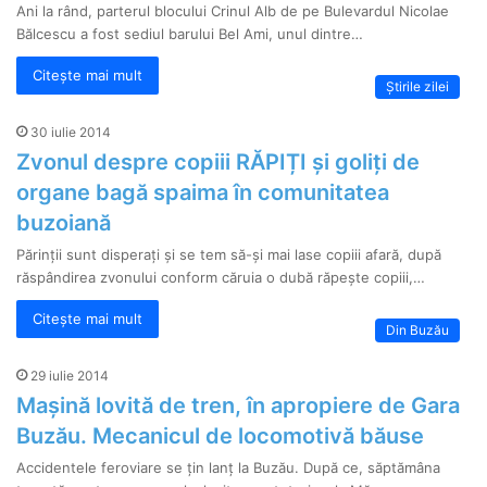
Ani la rând, parterul blocului Crinul Alb de pe Bulevardul Nicolae
Bălcescu a fost sediul barului Bel Ami, unul dintre…
Citește mai mult
Știrile zilei
30 iulie 2014
Zvonul despre copiii RĂPIȚI și goliți de
organe bagă spaima în comunitatea
buzoiană
Părinții sunt disperați și se tem să-și mai lase copiii afară, după
răspândirea zvonului conform căruia o dubă răpește copiii,…
Citește mai mult
Din Buzău
29 iulie 2014
Mașină lovită de tren, în apropiere de Gara
Buzău. Mecanicul de locomotivă băuse
Accidentele feroviare se țin lanț la Buzău. După ce, săptămâna