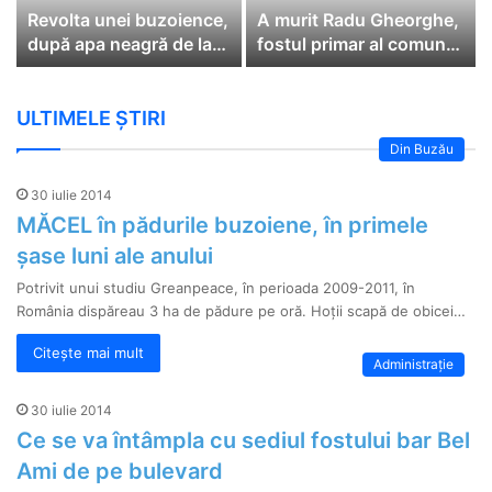
Revolta unei buzoience,
A murit Radu Gheorghe,
după apa neagră de la
fostul primar al comunei
robinet | REACȚIA
Cătina
Companiei de Apă
ULTIMELE ȘTIRI
Din Buzău
30 iulie 2014
MĂCEL în pădurile buzoiene, în primele
șase luni ale anului
Potrivit unui studiu Greanpeace, în perioada 2009-2011, în
România dispăreau 3 ha de pădure pe oră. Hoții scapă de obicei…
Citește mai mult
Administrație
30 iulie 2014
Ce se va întâmpla cu sediul fostului bar Bel
Ami de pe bulevard