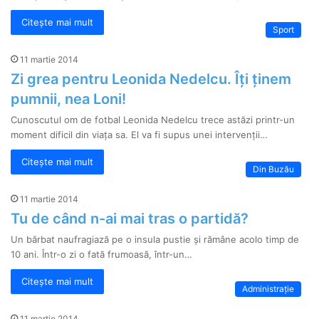
Citește mai mult
Sport
11 martie 2014
Zi grea pentru Leonida Nedelcu. Îți ținem
pumnii, nea Loni!
Cunoscutul om de fotbal Leonida Nedelcu trece astăzi printr-un
moment dificil din viața sa. El va fi supus unei intervenții…
Citește mai mult
Din Buzău
11 martie 2014
Tu de când n-ai mai tras o partidă?
Un bărbat naufragiază pe o insula pustie şi rămâne acolo timp de
10 ani. Într-o zi o fată frumoasă, într-un…
Citește mai mult
Administrație
11 martie 2014