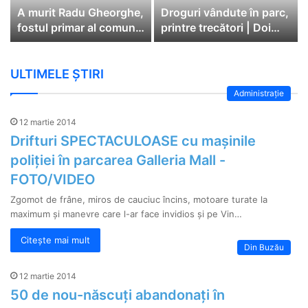
A murit Radu Gheorghe,
Droguri vândute în parc,
fostul primar al comunei
printre trecători | Doi
Cătina
bărbați au fost arestați
ULTIMELE ȘTIRI
Administrație
12 martie 2014
Drifturi SPECTACULOASE cu mașinile
poliției în parcarea Galleria Mall -
FOTO/VIDEO
Zgomot de frâne, miros de cauciuc încins, motoare turate la
maximum și manevre care l-ar face invidios și pe Vin…
Citește mai mult
Din Buzău
12 martie 2014
50 de nou-născuți abandonați în