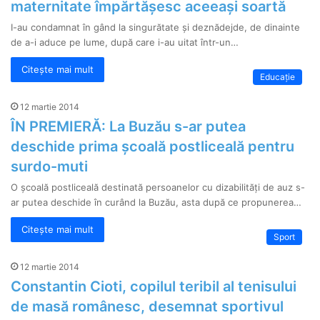
maternitate împărtășesc aceeași soartă
I-au condamnat în gând la singurătate și deznădejde, de dinainte
de a-i aduce pe lume, după care i-au uitat într-un…
Citește mai mult
Educaţie
12 martie 2014
ÎN PREMIERĂ: La Buzău s-ar putea
deschide prima școală postliceală pentru
surdo-muti
O școală postliceală destinată persoanelor cu dizabilități de auz s-
ar putea deschide în curând la Buzău, asta după ce propunerea…
Citește mai mult
Sport
12 martie 2014
Constantin Cioti, copilul teribil al tenisului
de masă românesc, desemnat sportivul