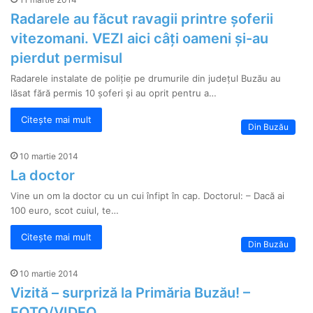
Radarele au făcut ravagii printre șoferii
vitezomani. VEZI aici câți oameni și-au
pierdut permisul
Radarele instalate de poliție pe drumurile din județul Buzău au
lăsat fără permis 10 șoferi și au oprit pentru a…
Citește mai mult
Din Buzău
10 martie 2014
La doctor
Vine un om la doctor cu un cui înfipt în cap. Doctorul: – Dacă ai
100 euro, scot cuiul, te…
Citește mai mult
Din Buzău
10 martie 2014
Vizită – surpriză la Primăria Buzău! –
FOTO/VIDEO