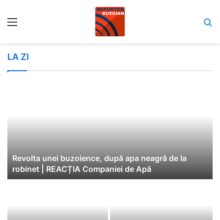
Meniu
C
LA ZI
Revolta unei buzoience, după apa neagră de la
robinet | REACȚIA Companiei de Apă