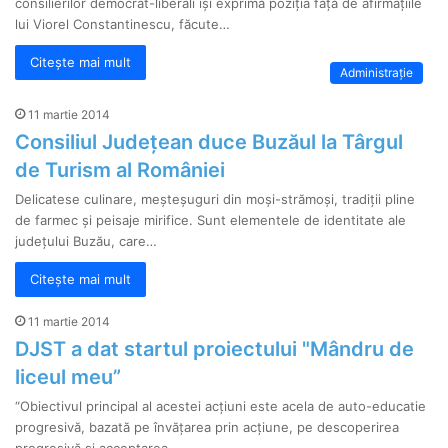
consilierilor democrat-liberali îşi exprimă poziţia faţă de afirmaţiile
lui Viorel Constantinescu, făcute…
Citește mai mult
Administrație
11 martie 2014
Consiliul Județean duce Buzăul la Târgul
de Turism al României
Delicatese culinare, meșteșuguri din moși-strămoși, tradiții pline
de farmec și peisaje mirifice. Sunt elementele de identitate ale
județului Buzău, care…
Citește mai mult
11 martie 2014
DJST a dat startul proiectului "Mândru de
liceul meu”
“Obiectivul principal al acestei acțiuni este acela de auto-educatie
progresivă, bazată pe învățarea prin acțiune, pe descoperirea