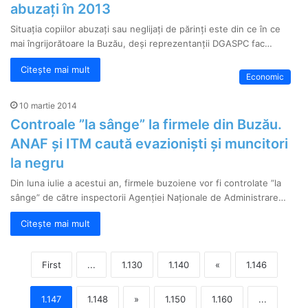
abuzați în 2013
Situația copiilor abuzați sau neglijați de părinți este din ce în ce
mai îngrijorătoare la Buzău, deși reprezentanții DGASPC fac…
Citește mai mult
Economic
10 martie 2014
Controale ”la sânge” la firmele din Buzău.
ANAF și ITM caută evazioniști și muncitori
la negru
Din luna iulie a acestui an, firmele buzoiene vor fi controlate ”la
sânge” de către inspectorii Agenției Naționale de Administrare…
Citește mai mult
First
...
1.130
1.140
«
1.146
1.147
1.148
»
1.150
1.160
...