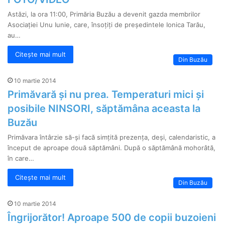
Astăzi, la ora 11:00, Primăria Buzău a devenit gazda membrilor
Asociației Unu Iunie, care, însoțiți de președintele Ionica Tarău,
au…
Citește mai mult
Din Buzău
10 martie 2014
Primăvară și nu prea. Temperaturi mici și
posibile NINSORI, săptămâna aceasta la
Buzău
Primăvara întârzie să-și facă simțită prezența, deși, calendaristic, a
început de aproape două săptămâni. După o săptămână mohorâtă,
în care…
Citește mai mult
Din Buzău
10 martie 2014
Îngrijorător! Aproape 500 de copii buzoieni