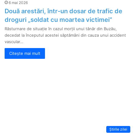
6 mai 2026
Două arestări, într-un dosar de trafic de
droguri „soldat cu moartea victimei”
Răsturnare de situație în cazul morții unui tânăr din Buzău,
decedat la începutul acestei săptămâni din cauza unui accident
vascular…
Citește mai mult
Știrile zilei