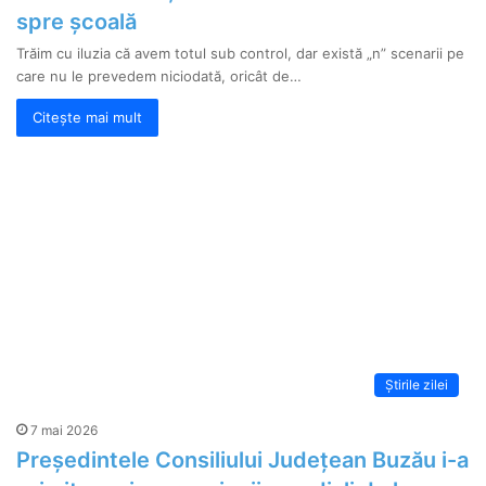
spre școală
Trăim cu iluzia că avem totul sub control, dar există „n” scenarii pe
care nu le prevedem niciodată, oricât de…
Citește mai mult
Știrile zilei
7 mai 2026
Președintele Consiliului Județean Buzău i-a