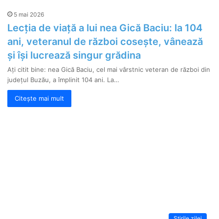
5 mai 2026
Lecția de viață a lui nea Gică Baciu: la 104
ani, veteranul de război cosește, vânează
și își lucrează singur grădina
Ați citit bine: nea Gică Baciu, cel mai vârstnic veteran de război din
județul Buzău, a împlinit 104 ani. La…
Citește mai mult
Știrile zilei