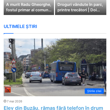
A murit Radu Gheorghe,
Droguri vândute în parc,
fostul primar al comunei
printre trecători | Doi
Cătina
bărbați au fost arestați
ULTIMELE ȘTIRI
Știrile zilei
7 mai 2026
Elev din Buzău, rămas fără telefon în drum