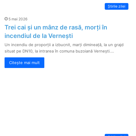
Știrile zilei
5 mai 2026
Trei cai și un mânz de rasă, morți în
incendiul de la Vernești
Un incendiu de proporții a izbucnit, marți dimineață, la un grajd
situat pe DN10, la intrarea în comuna buzoiană Vernești.…
Citește mai mult