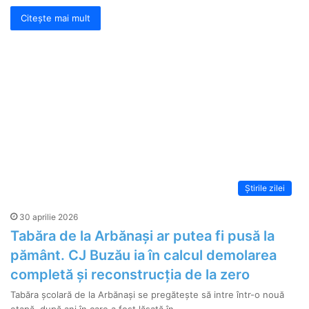
Citește mai mult
Știrile zilei
30 aprilie 2026
Tabăra de la Arbănași ar putea fi pusă la
pământ. CJ Buzău ia în calcul demolarea
completă și reconstrucția de la zero
Tabăra școlară de la Arbănași se pregătește să intre într-o nouă
etapă, după ani în care a fost lăsată în…