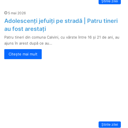
Știrile zilei
5 mai 2026
Adolescenți jefuiți pe stradă | Patru tineri
au fost arestați
Patru tineri din comuna Calvini, cu vârste între 16 și 21 de ani, au
ajuns în arest după ce au…
Citește mai mult
Știrile zilei