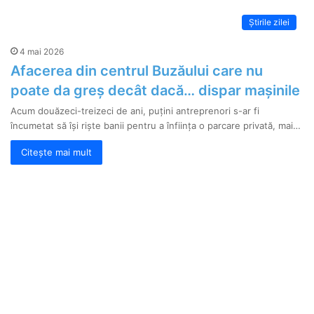
Știrile zilei
4 mai 2026
Afacerea din centrul Buzăului care nu
poate da greș decât dacă… dispar mașinile
Acum douăzeci-treizeci de ani, puțini antreprenori s-ar fi
încumetat să își riște banii pentru a înființa o parcare privată, mai…
Citește mai mult