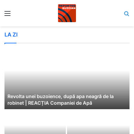
Meniu
C
LA ZI
Revolta unei buzoience, după apa neagră de la
robinet | REACȚIA Companiei de Apă