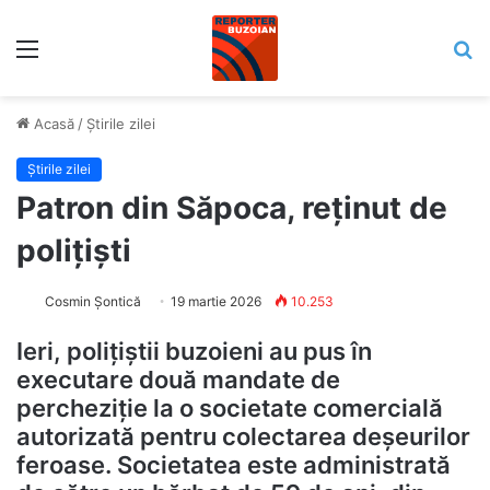
Meniu
C
Acasă
/
Știrile zilei
Știrile zilei
Patron din Săpoca, reținut de
polițiști
Cosmin Șontică
19 martie 2026
10.253
Ieri, polițiștii buzoieni au pus în
executare două mandate de
percheziție la o societate comercială
autorizată pentru colectarea deșeurilor
feroase. Societatea este administrată