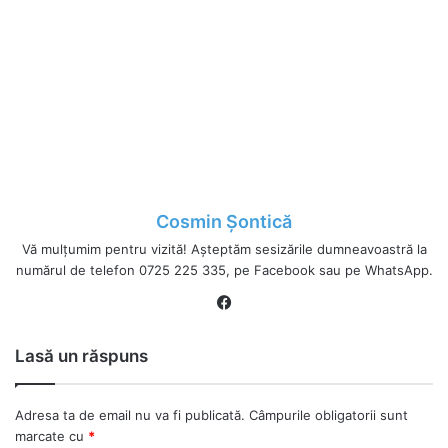
Cosmin Șontică
Vă mulțumim pentru vizită! Așteptăm sesizările dumneavoastră la
numărul de telefon 0725 225 335, pe Facebook sau pe WhatsApp.
Fa
ce
bo
Lasă un răspuns
ok
Adresa ta de email nu va fi publicată.
Câmpurile obligatorii sunt
marcate cu
*