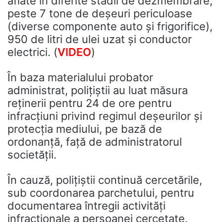
aflate în diferite stadii de dezmembrare,
peste 7 tone de deșeuri periculoase
(diverse componente auto și frigorifice),
950 de litri de ulei uzat și conductor
electrici. (
VIDEO
)
În baza materialului probator
administrat, polițiștii au luat măsura
reținerii pentru 24 de ore pentru
infracțiuni privind regimul deșeurilor și
protecția mediului, pe bază de
ordonanță, față de administratorul
societății.
În cauză, polițiștii continuă cercetările,
sub coordonarea parchetului, pentru
documentarea întregii activități
infracționale a persoanei cercetate.