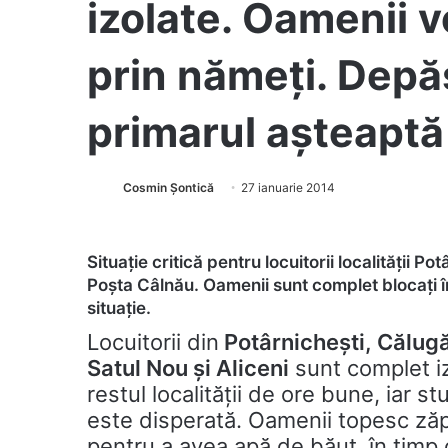
izolate. Oamenii v
prin nămeți. Depăș
primarul așteap
Cosmin Șontică
27 ianuarie 2014
Situație critică pentru locuitorii localității P
Poșta Câlnău. Oamenii sunt complet blocați în
situație.
Locuitorii din
Potârnichești, Călugă
Satul Nou și Aliceni
sunt complet iz
restul localității de ore bune, iar st
este disperată. Oamenii topesc ză
pentru a avea apă de băut, în timp