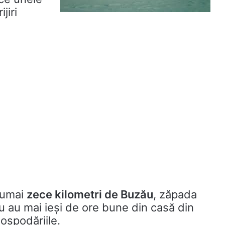
jiri
 numai
zece kilometri de Buzău
, zăpada
nu au mai ieși de ore bune din casă din
ospodăriile.