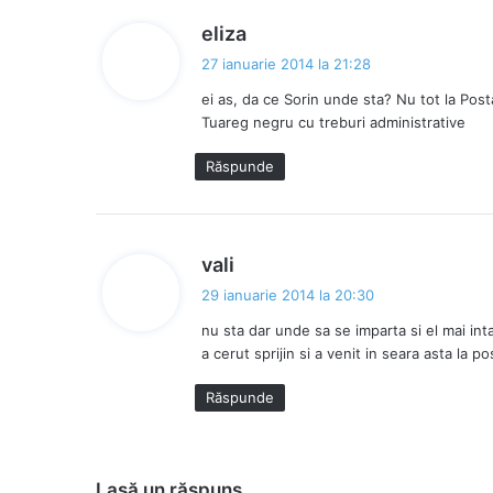
s
eliza
p
27 ianuarie 2014 la 21:28
u
ei as, da ce Sorin unde sta? Nu tot la Postă
n
Tuareg negru cu treburi administrative
e
:
Răspunde
s
vali
p
29 ianuarie 2014 la 20:30
u
nu sta dar unde sa se imparta si el mai inta
n
a cerut sprijin si a venit in seara asta la p
e
:
Răspunde
Lasă un răspuns