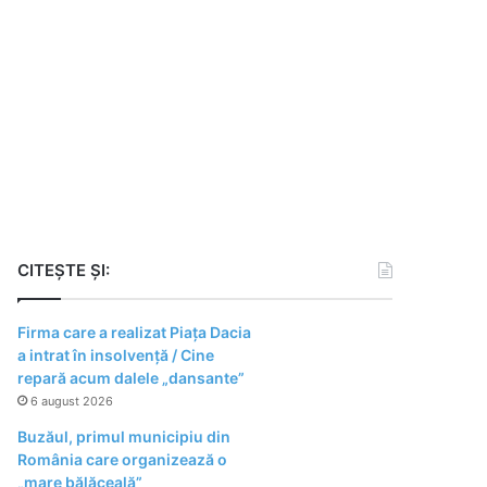
CITEȘTE ȘI:
Firma care a realizat Piața Dacia
a intrat în insolvență / Cine
repară acum dalele „dansante”
6 august 2026
Buzăul, primul municipiu din
România care organizează o
„mare bălăceală”