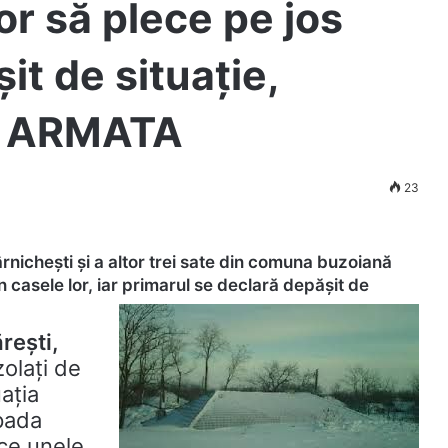
or să plece pe jos
it de situație,
tă ARMATA
23
otârnichești și a altor trei sate din comuna buzoiană
 casele lor, iar primarul se declară depășit de
rești,
olați de
uația
pada
 ce unele