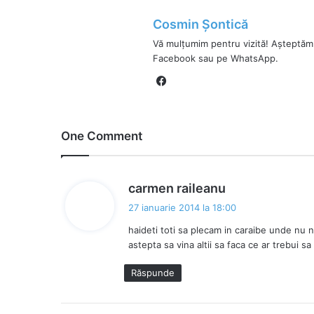
Cosmin Șontică
Vă mulțumim pentru vizită! Așteptăm
Facebook sau pe WhatsApp.
Fa
ce
bo
ok
One Comment
s
carmen raileanu
p
27 ianuarie 2014 la 18:00
u
haideti toti sa plecam in caraibe unde nu
n
astepta sa vina altii sa faca ce ar trebui 
e
:
Răspunde