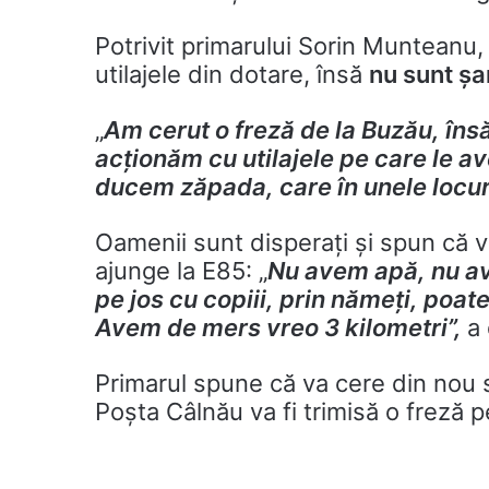
Potrivit primarului Sorin Munteanu, 
utilajele din dotare, însă
nu sunt ș
„
Am cerut o freză de la Buzău, însă
acționăm cu utilajele pe care le a
ducem zăpada, care în unele locur
Oamenii sunt disperați și spun că v
ajunge la E85: „
Nu avem apă, nu a
pe jos cu copiii, prin nămeți, poa
Avem de mers vreo 3 kilometri”,
a 
Primarul spune că va cere din nou sp
Poșta Câlnău va fi trimisă o freză p