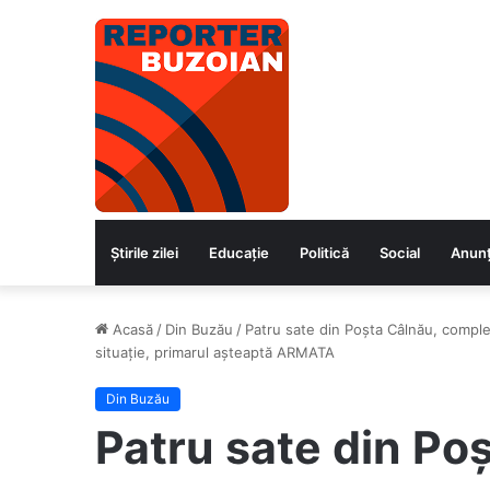
Știrile zilei
Educaţie
Politică
Social
Anunț
Acasă
/
Din Buzău
/
Patru sate din Poșta Câlnău, comple
situație, primarul așteaptă ARMATA
Din Buzău
Patru sate din Po