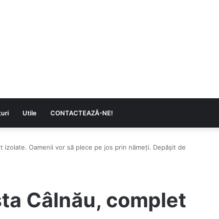
uri
Utile
CONTACTEAZĂ-NE!
t izolate. Oamenii vor să plece pe jos prin nămeți. Depășit de
șta Câlnău, complet