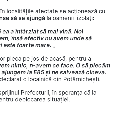
în localitățile afectate se acționează cu
anse să se ajungă
la oamenii izolați
:
 ea a întârziat să mai vină. Noi
vem, însă efectiv nu avem unde să
i este foarte mare.
„
or pleca pe jos de acasă, pentru a
vem nimic, n-avem ce face. O să plecăm
te ajungem la E85 și ne salvează cineva.
declarat o localnică din Potârnichești.
rijinul Prefecturii, în speranța că la
entru deblocarea situației.