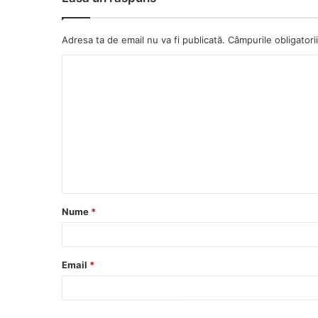
Adresa ta de email nu va fi publicată.
Câmpurile obligator
C
o
m
e
n
t
a
Nume
*
r
i
u
Email
*
*