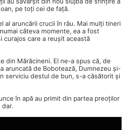
ții au săvârșit din nou slujba de sfințire a
an, pe toți cei de față.
l al aruncării crucii în râu. Mai mulți tineri
în numai câteva momente, ea a fost
i curajos care a reușit această
te din Mărăcineni. El ne-a spus că, de
cea aruncată de Bobotează, Dumnezeu și-
un serviciu destul de bun, s-a căsătorit și
runce în apă au primit din partea preoților
 dar.