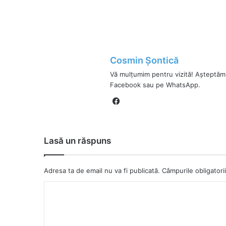
Cosmin Șontică
Vă mulțumim pentru vizită! Așteptăm
Facebook sau pe WhatsApp.
Fa
ce
bo
ok
Lasă un răspuns
Adresa ta de email nu va fi publicată.
Câmpurile obligator
C
o
m