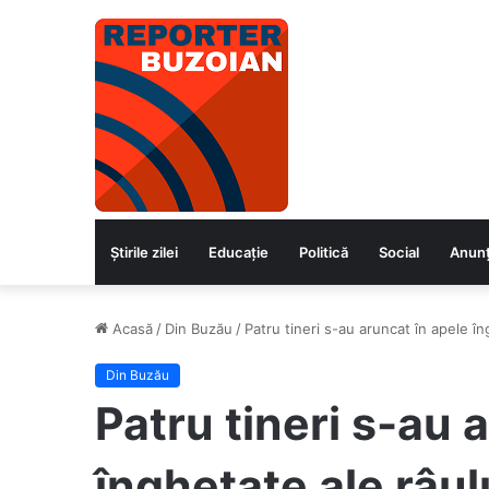
Știrile zilei
Educaţie
Politică
Social
Anunț
Acasă
/
Din Buzău
/
Patru tineri s-au aruncat în apele 
Din Buzău
Patru tineri s-au 
înghețate ale râul