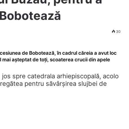
 Bobotează
30
ocesiunea de Bobotează, în cadrul căreia a avut loc
l mai așteptat de toți, scoaterea crucii din apele
 jos spre catedrala arhiepiscopală, acolo
 pregătea pentru săvârșirea slujbe
i de