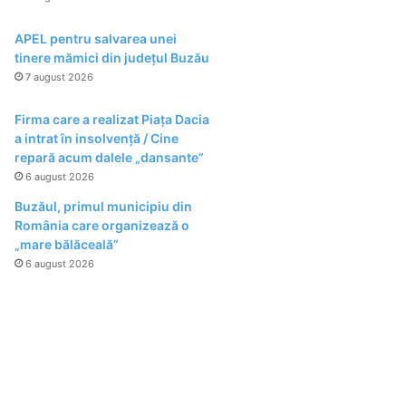
APEL pentru salvarea unei
tinere mămici din județul Buzău
7 august 2026
Firma care a realizat Piața Dacia
a intrat în insolvență / Cine
repară acum dalele „dansante”
6 august 2026
Buzăul, primul municipiu din
România care organizează o
„mare bălăceală”
6 august 2026