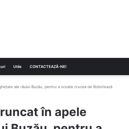
uri
Utile
CONTACTEAZĂ-NE!
înghețate ale râului Buzău, pentru a scoate crucea de Bobotează
aruncat în apele
ui Buzău, pentru a