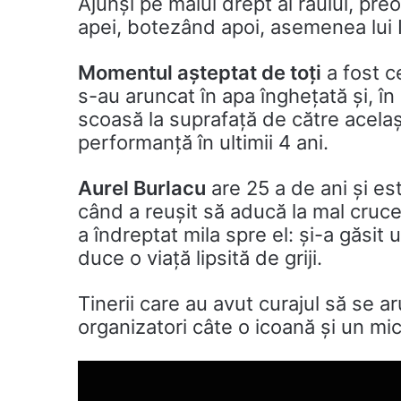
Ajunși pe malul drept al râului, preo
apei, botezând apoi, asemenea lui Io
Momentul așteptat de toți
a fost ce
s-au aruncat în apa înghețată și, 
scoasă la suprafață de către acelaș
performanță în ultimii 4 ani.
Aurel Burlacu
are 25 a de ani și es
când a reușit să aducă la mal cru
a îndreptat mila spre el: și-a găsit 
duce o viață lipsită de griji.
Tinerii care au avut curajul să se a
organizatori câte o icoană și un mic