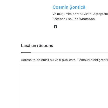
Cosmin Șontică
Vă mulțumim pentru vizită! Așteptăm
Facebook sau pe WhatsApp.
Fa
ce
bo
ok
Lasă un răspuns
Adresa ta de email nu va fi publicată.
Câmpurile obligator
C
o
m
e
n
t