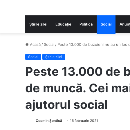
Știrile zilei
Educaţie
Politică
Social
Anunț
Acasă
/
Social
/
Peste 13.000 de buzoieni nu au un loc de
Social
Știrile zilei
Peste 13.000 de b
de muncă. Cei mai 
ajutorul social
Cosmin Șontică
16 februarie 2021