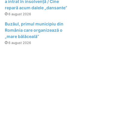
a intrat în insolvență / Cine
repară acum dalele „dansante”
6 august 2026
Buzăul, primul municipiu din
România care organizează o
„mare bălăceală”
6 august 2026