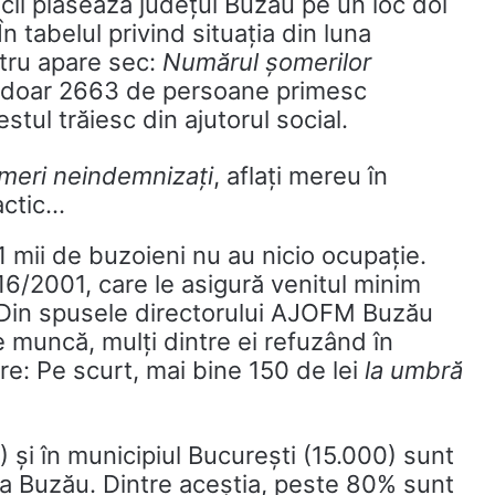
cii plasează județul Buzău pe un loc doi
n tabelul privind situația din luna
stru apare sec:
Numărul șomerilor
a, doar 2663 de persoane primesc
stul trăiesc din ajutorul social.
meri neindemnizați
, aflați mereu în
actic…
 mii de buzoieni nu au nicio ocupație.
 416/2001, care le asigură venitul minim
”. Din spusele directorului AJOFM Buzău
e muncă, mulți dintre ei refuzând în
re: Pe scurt, mai bine 150 de lei
la umbră
0) și în municipiul București (15.000) sunt
 la Buzău. Dintre aceștia, peste 80% sunt