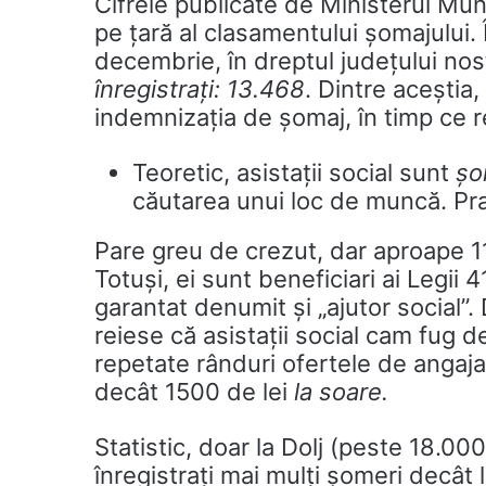
Cifrele publicate de Ministerul Mun
pe țară al clasamentului șomajului. Î
decembrie, în dreptul județului no
înregistrați: 13.468
. Dintre acești
indemnizația de șomaj, în timp ce re
Teoretic, asistații social sunt
șo
căutarea unui loc de muncă. Pr
Pare greu de crezut, dar aproape 11
Totuși, ei sunt beneficiari ai Legii
garantat denumit și „ajutor social
reiese că asistații social cam fug d
repetate rânduri ofertele de angaja
decât 1500 de lei
la soare.
Statistic, doar la Dolj (peste 18.00
înregistrați mai mulți șomeri decât