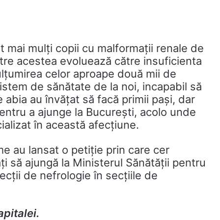
t mai mulți copii cu malformații renale de
ntre acestea evoluează către insuficienta
ulțumirea celor aproape două mii de
sistem de sănătate de la noi, incapabil să
 abia au învățat să facă primii pași, dar
pentru a ajunge la București, acolo unde
ializat în această afecțiune.
me au lansat o petiție prin care cer
âți să ajungă la Ministerul Sănătății pentru
ecții de nefrologie în secțiile de
pitalei.