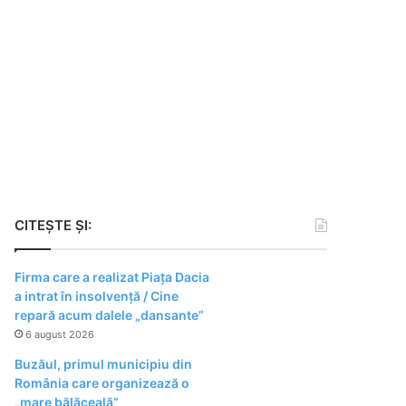
CITEȘTE ȘI:
Firma care a realizat Piața Dacia
a intrat în insolvență / Cine
repară acum dalele „dansante”
6 august 2026
Buzăul, primul municipiu din
România care organizează o
„mare bălăceală”