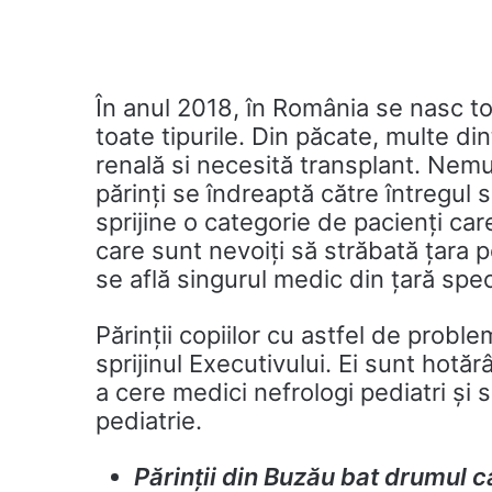
În anul 2018, în România se nasc to
toate tipurile. Din păcate, multe di
renală si necesită transplant. Nem
părinți se îndreaptă către întregul 
sprijine o categorie de pacienți care
care sunt nevoiți să străbată țara 
se află singurul medic din țară spec
Părinții copiilor cu astfel de proble
sprijinul Executivului. Ei sunt hotăr
a cere medici nefrologi pediatri și s
pediatrie.
Părinții din Buzău bat drumul ca