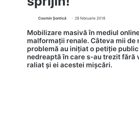
sprijin!”
Cosmin Șontică
28 februarie 2018
Mobilizare masivă în mediul online,
malformații renale. Câteva mii de
problemă au inițiat o petiție public
nedreaptă în care s-au trezit fără 
raliat și ei acestei mișcări.