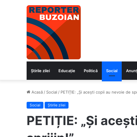
Știrile zilei
Educaţie
Politică
Social
Anunț
Acasă
/
Social
/
PETIȚIE: „Și acești copii au nevoie de spri
Social
Știrile zilei
PETIȚIE: „Și aceșt