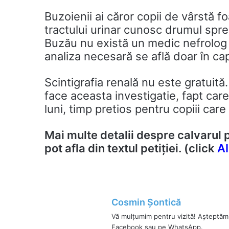
Buzoienii ai căror copii de vârstă f
tractului urinar cunosc drumul spre
Buzău nu există un medic nefrolog p
analiza necesară se află doar în cap
Scintigrafia renală nu este gratuită
face aceasta investigatie, fapt car
luni, timp pretios pentru copiii care
Mai multe detalii despre calvarul p
pot afla din textul petiției. (click
AI
Cosmin Șontică
Vă mulțumim pentru vizită! Așteptăm
Facebook sau pe WhatsApp.