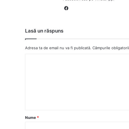
Fa
ce
bo
ok
Lasă un răspuns
Adresa ta de email nu va fi publicată.
Câmpurile obligator
C
o
m
e
n
t
a
Nume
*
r
i