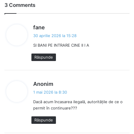
bo
3 Comments
ok
s
fane
p
30 aprilie 2026 la 15:28
u
SI BANI PE INTRARE CINE II I A
n
e
Răspunde
:
s
Anonim
p
1 mai 2026 la 8:30
u
Dacă acum încasarea ilegală, autoritățile de ce o
n
permit în continuare???
e
:
Răspunde