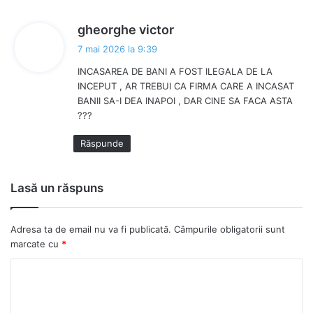
s
gheorghe victor
p
7 mai 2026 la 9:39
u
INCASAREA DE BANI A FOST ILEGALA DE LA
n
INCEPUT , AR TREBUI CA FIRMA CARE A INCASAT
e
BANII SA-I DEA INAPOI , DAR CINE SA FACA ASTA
:
???
Răspunde
Lasă un răspuns
Adresa ta de email nu va fi publicată.
Câmpurile obligatorii sunt
marcate cu
*
C
o
m