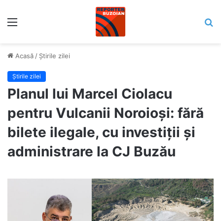
Meniu
C
Acasă
/
Știrile zilei
Știrile zilei
Planul lui Marcel Ciolacu
pentru Vulcanii Noroioși: fără
bilete ilegale, cu investiții și
administrare la CJ Buzău