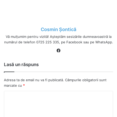
Cosmin Șontică
Vă mulțumim pentru vizită! Așteptăm sesizările dumneavoastră la
numărul de telefon 0725 225 335, pe Facebook sau pe WhatsApp.
Fa
ce
bo
Lasă un răspuns
ok
Adresa ta de email nu va fi publicată.
Câmpurile obligatorii sunt
marcate cu
*
C
o
m