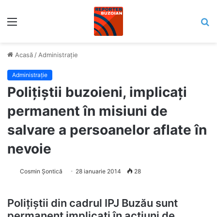
Meniu
C
Acasă
/
Administrație
Administrație
Polițiștii buzoieni, implicați
permanent în misiuni de
salvare a persoanelor aflate în
nevoie
Cosmin Șontică
28 ianuarie 2014
28
Poliţiştii din cadrul IPJ Buzău sunt
permanent implicați în acțiuni de