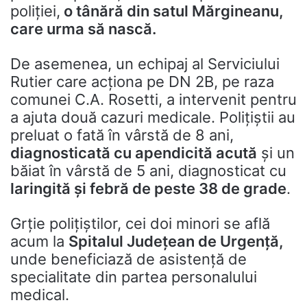
poliţiei,
o tânără din satul Mărgineanu,
care urma să nască.
De asemenea, un echipaj al Serviciului
Rutier care acţiona pe DN 2B, pe raza
comunei C.A. Rosetti, a intervenit pentru
a ajuta două cazuri medicale. Poliţiştii au
preluat o fată în vârstă de 8 ani,
diagnosticată cu apendicită acută
şi un
băiat în vârstă de 5 ani, diagnosticat cu
laringită şi febră de peste 38 de grade
.
Grție polițiștilor, cei doi minori se află
acum la
Spitalul Judeţean de Urgenţă,
unde beneficiază de asistenţă de
specialitate din partea personalului
medical.