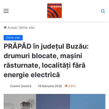
Meniu
C
Acasă
/
Știrile zilei
Știrile zilei
PRĂPĂD în județul Buzău:
drumuri blocate, mașini
răsturnate, localități fără
energie electrică
Cosmin Șontică
18 februarie 2026
2.812