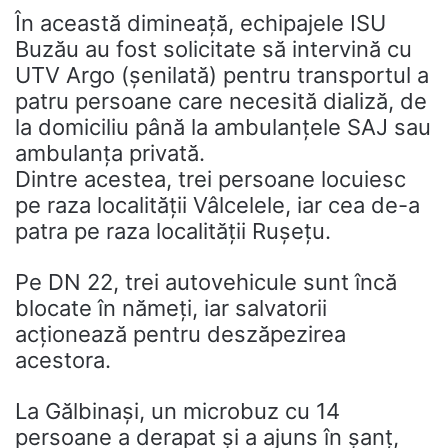
În această dimineață, echipajele ISU
Buzău au fost solicitate să intervină cu
UTV Argo (șenilată) pentru transportul a
patru persoane care necesită dializă, de
la domiciliu până la ambulanțele SAJ sau
ambulanța privată.
Dintre acestea, trei persoane locuiesc
pe raza localității Vâlcelele, iar cea de-a
patra pe raza localității Rușețu.
Pe DN 22, trei autovehicule sunt încă
blocate în nămeți, iar salvatorii
acționează pentru deszăpezirea
acestora.
La Gălbinași, un microbuz cu 14
persoane a derapat și a ajuns în șanț,