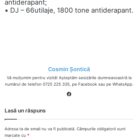
antiderapant;
▪️ DJ – 66utilaje, 1800 tone antiderapant.
Cosmin Șontică
Vă mulțumim pentru vizită! Așteptăm sesizările dumneavoastră la
numărul de telefon 0725 225 335, pe Facebook sau pe WhatsApp.
Fa
ce
bo
Lasă un răspuns
ok
Adresa ta de email nu va fi publicată.
Câmpurile obligatorii sunt
marcate cu
*