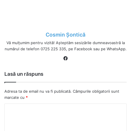
Cosmin Șontică
Vă mulțumim pentru vizită! Așteptăm sesizările dumneavoastră la
numărul de telefon 0725 225 335, pe Facebook sau pe WhatsApp.
Fa
ce
bo
Lasă un răspuns
ok
Adresa ta de email nu va fi publicată.
Câmpurile obligatorii sunt
marcate cu
*
C
o
m