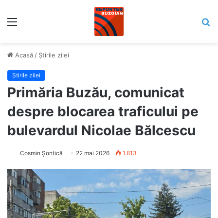
Meniu
C
Acasă
/
Știrile zilei
Știrile zilei
Primăria Buzău, comunicat
despre blocarea traficului pe
bulevardul Nicolae Bălcescu
Cosmin Șontică
22 mai 2026
1.813