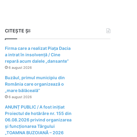
CITEȘTE ȘI:
Firma care a realizat Piața Dacia
a intrat în insolvență / Cine
repară acum dalele „dansante”
6 august 2026
Buzăul, primul municipiu din
România care organizează o
„mare bălăceală”
6 august 2026
ANUNȚ PUBLIC / A fost inițiat
Proiectul de hotărâre nr. 155 din
06.08.2026 privind organizarea
şi funcţionarea Târgului
„TOAMNA BUZOIANĂ – 2026