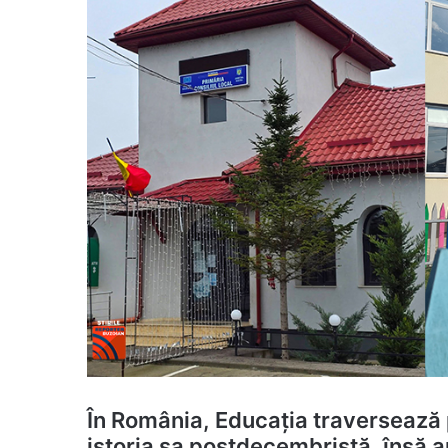
În România, Educația traversează
istoria sa postdecembristă, însă au