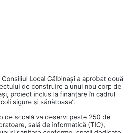
, Consiliul Local Gălbinași a aprobat două
ectului de construire a unui nou corp de
i, proiect inclus la finanțare în cadrul
Școli sigure și sănătoase”.
corp de școală va deservi peste 250 de
boratoare, sală de informatică (TIC),
grupuri sanitare conforme, spații dedicate