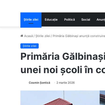
Știrile zilei
Educaţie
Politică
Social
Anunț
Acasă
/
Știrile zilei
/
Primăria Gălbinași anunță construir
Știrile zilei
Primăria Gălbinaș
unei noi școli în
Cosmin Șontică
2 martie 2026