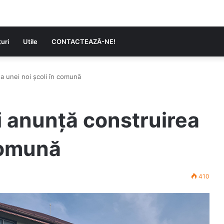
uri
Utile
CONTACTEAZĂ-NE!
ea unei noi școli în comună
i anunță construirea
 comună
410