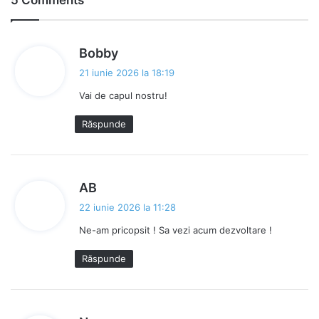
5 Comments
ok
s
Bobby
p
21 iunie 2026 la 18:19
u
Vai de capul nostru!
n
e
Răspunde
:
s
AB
p
22 iunie 2026 la 11:28
u
Ne-am pricopsit ! Sa vezi acum dezvoltare !
n
e
Răspunde
: