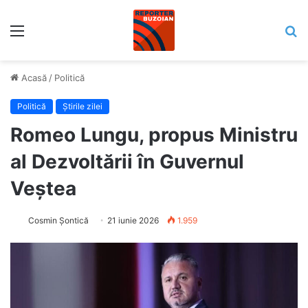
Meniu
C
Acasă
/
Politică
Politică
Știrile zilei
Romeo Lungu, propus Ministru
al Dezvoltării în Guvernul
Veștea
Cosmin Șontică
21 iunie 2026
1.959