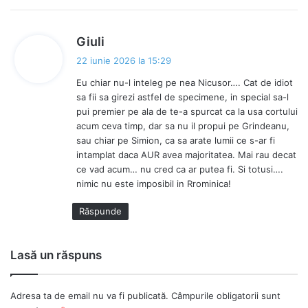
s
Giuli
p
22 iunie 2026 la 15:29
u
Eu chiar nu-l inteleg pe nea Nicusor…. Cat de idiot
n
sa fii sa girezi astfel de specimene, in special sa-l
e
pui premier pe ala de te-a spurcat ca la usa cortului
:
acum ceva timp, dar sa nu il propui pe Grindeanu,
sau chiar pe Simion, ca sa arate lumii ce s-ar fi
intamplat daca AUR avea majoritatea. Mai rau decat
ce vad acum… nu cred ca ar putea fi. Si totusi….
nimic nu este imposibil in Rrominica!
Răspunde
Lasă un răspuns
Adresa ta de email nu va fi publicată.
Câmpurile obligatorii sunt