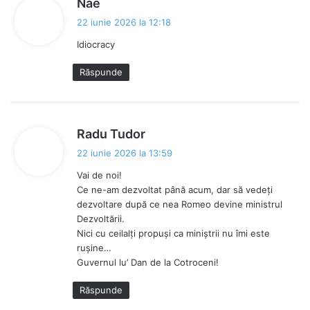
s
Nae
p
22 iunie 2026 la 12:18
u
Idiocracy
n
e
Răspunde
:
s
Radu Tudor
p
22 iunie 2026 la 13:59
u
Vai de noi!
n
Ce ne-am dezvoltat până acum, dar să vedeți
e
dezvoltare după ce nea Romeo devine ministrul
:
Dezvoltării.
Nici cu ceilalți propuși ca miniștrii nu îmi este
rușine…
Guvernul lu’ Dan de la Cotroceni!
Răspunde