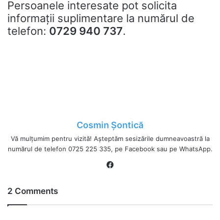
Persoanele interesate pot solicita
informații suplimentare la numărul de
telefon:
0729 940 737
.
Cosmin Șontică
Vă mulțumim pentru vizită! Așteptăm sesizările dumneavoastră la
numărul de telefon 0725 225 335, pe Facebook sau pe WhatsApp.
Fa
ce
bo
2 Comments
ok