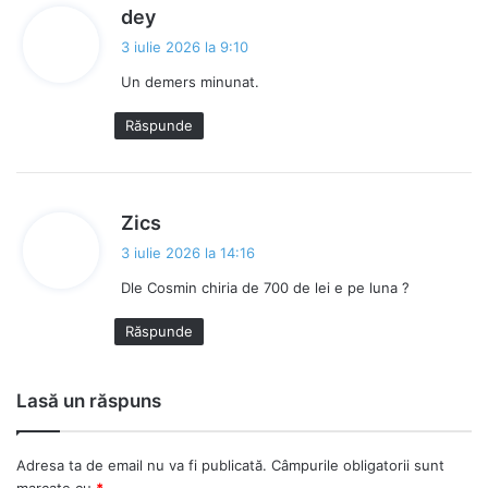
s
dey
p
3 iulie 2026 la 9:10
u
Un demers minunat.
n
e
Răspunde
:
s
Zics
p
3 iulie 2026 la 14:16
u
Dle Cosmin chiria de 700 de lei e pe luna ?
n
e
Răspunde
:
Lasă un răspuns
Adresa ta de email nu va fi publicată.
Câmpurile obligatorii sunt