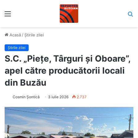
Meniu
C
Acasă
/
Știrile zilei
Știrile zilei
S.C. „Piețe, Târguri și Oboare”,
apel către producătorii locali
din Buzău
Cosmin Șontică
3 iulie 2026
2.737