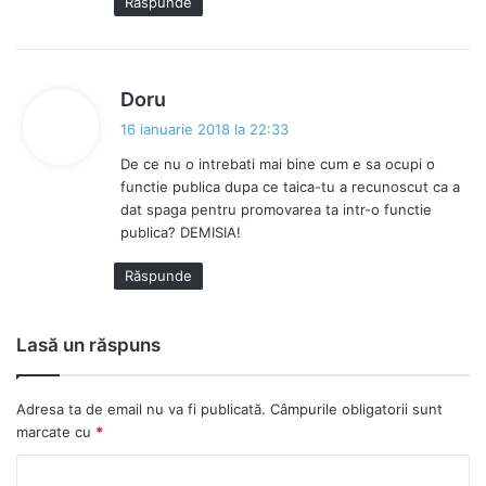
Răspunde
s
Doru
p
16 ianuarie 2018 la 22:33
u
De ce nu o intrebati mai bine cum e sa ocupi o
n
functie publica dupa ce taica-tu a recunoscut ca a
e
dat spaga pentru promovarea ta intr-o functie
:
publica? DEMISIA!
Răspunde
Lasă un răspuns
Adresa ta de email nu va fi publicată.
Câmpurile obligatorii sunt
marcate cu
*
C