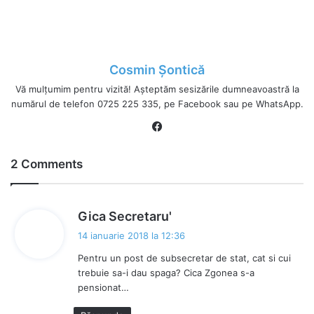
Cosmin Șontică
Vă mulțumim pentru vizită! Așteptăm sesizările dumneavoastră la
numărul de telefon 0725 225 335, pe Facebook sau pe WhatsApp.
Fa
ce
bo
2 Comments
ok
s
Gica Secretaru'
p
14 ianuarie 2018 la 12:36
u
Pentru un post de subsecretar de stat, cat si cui
n
trebuie sa-i dau spaga? Cica Zgonea s-a
e
pensionat…
: