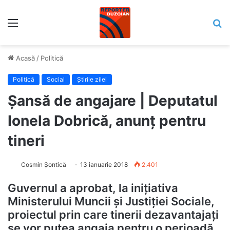
Meniu
C
Acasă
/
Politică
Politică
Social
Știrile zilei
Șansă de angajare | Deputatul
Ionela Dobrică, anunț pentru
tineri
Cosmin Șontică
13 ianuarie 2018
2.401
Guvernul a aprobat, la inițiativa
Ministerului Muncii și Justiției Sociale,
proiectul prin care tinerii dezavantajați
se vor putea angaja pentru o perioadă