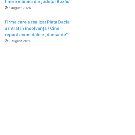
tinere mămici din județul Buzău
7 august 2026
Firma care a realizat Piața Dacia
a intrat în insolvență / Cine
repară acum dalele „dansante”
6 august 2026