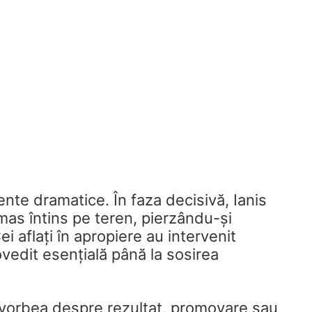
nte dramatice. În faza decisivă, Ianis
mas întins pe teren, pierzându-și
 aflați în apropiere au intervenit
dovedit esențială până la sosirea
i vorbea despre rezultat, promovare sau