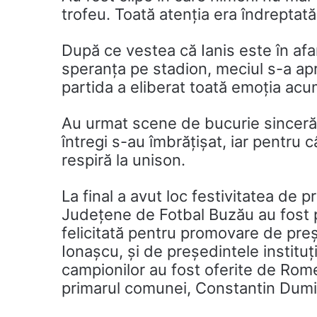
trofeu. Toată atenția era îndreptată
După ce vestea că Ianis este în afar
speranța pe stadion, meciul s-a apro
partida a eliberat toată emoția acum
Au urmat scene de bucurie sinceră. J
întregi s-au îmbrățișat, iar pentru
respiră la unison.
La final a avut loc festivitatea de 
Județene de Fotbal Buzău au fost p
felicitată pentru promovare de preș
Ionașcu, și de președintele instituț
campionilor au fost oferite de Rom
primarul comunei, Constantin Dumi