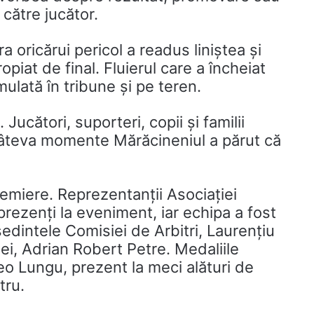
 către jucător.
a oricărui pericol a readus liniștea și
piat de final. Fluierul care a încheiat
ulată în tribune și pe teren.
ucători, suporteri, copii și familii
 câteva momente Mărăcineniul a părut că
premiere. Reprezentanții Asociației
rezenți la eveniment, iar echipa a fost
edintele Comisiei de Arbitri, Laurențiu
iei, Adrian Robert Petre. Medaliile
eo Lungu, prezent la meci alături de
tru.