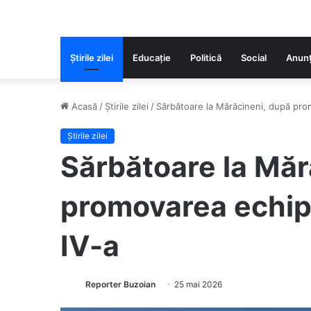
Știrile zilei
Educaţie
Politică
Social
Anunț
Acasă
/
Știrile zilei
/
Sărbătoare la Mărăcineni, după prom
Știrile zilei
Sărbătoare la Măr
promovarea echipe
IV-a
Reporter Buzoian
25 mai 2026