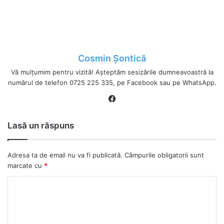
Cosmin Șontică
Vă mulțumim pentru vizită! Așteptăm sesizările dumneavoastră la
numărul de telefon 0725 225 335, pe Facebook sau pe WhatsApp.
Fa
ce
bo
Lasă un răspuns
ok
Adresa ta de email nu va fi publicată.
Câmpurile obligatorii sunt
marcate cu
*
C
o
m