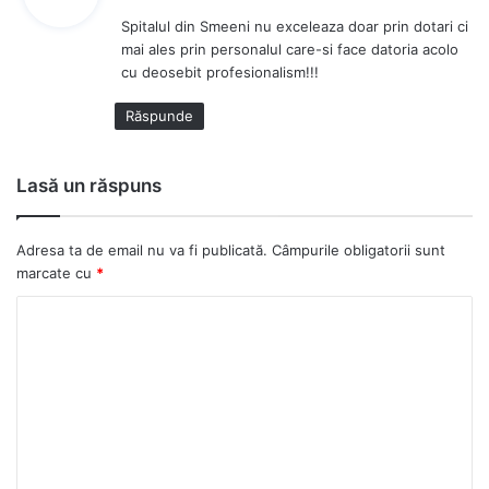
u
Spitalul din Smeeni nu exceleaza doar prin dotari ci
n
mai ales prin personalul care-si face datoria acolo
e
cu deosebit profesionalism!!!
:
Răspunde
Lasă un răspuns
Adresa ta de email nu va fi publicată.
Câmpurile obligatorii sunt
marcate cu
*
C
o
m
e
n
t