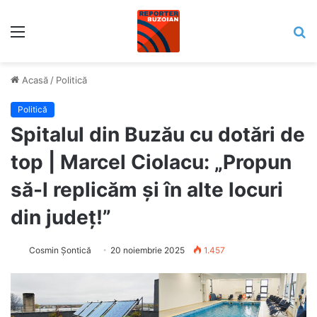
Meniu
C
Acasă
/
Politică
Politică
Spitalul din Buzău cu dotări de
top | Marcel Ciolacu: „Propun
să-l replicăm și în alte locuri
din județ!”
Cosmin Șontică
20 noiembrie 2025
1.457