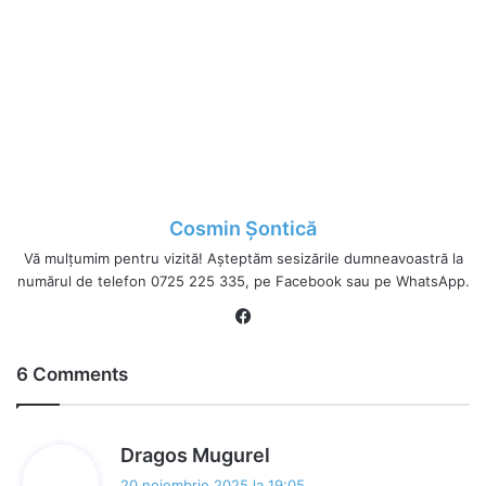
Cosmin Șontică
Vă mulțumim pentru vizită! Așteptăm sesizările dumneavoastră la
numărul de telefon 0725 225 335, pe Facebook sau pe WhatsApp.
Fa
ce
bo
6 Comments
ok
s
Dragos Mugurel
p
20 noiembrie 2025 la 19:05