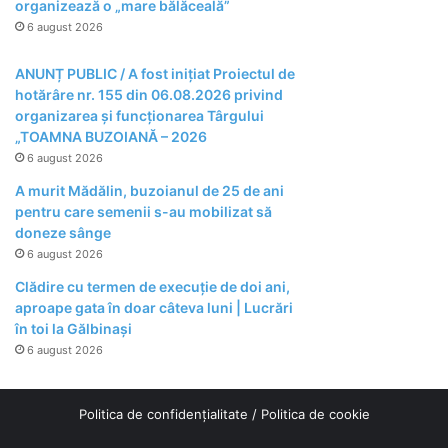
organizează o „mare bălăceală”
6 august 2026
ANUNȚ PUBLIC / A fost inițiat Proiectul de
hotărâre nr. 155 din 06.08.2026 privind
organizarea şi funcţionarea Târgului
„TOAMNA BUZOIANĂ – 2026
6 august 2026
A murit Mădălin, buzoianul de 25 de ani
pentru care semenii s-au mobilizat să
doneze sânge
6 august 2026
Clădire cu termen de execuție de doi ani,
aproape gata în doar câteva luni | Lucrări
în toi la Gălbinași
6 august 2026
Politica de confidențialitate
/
Politica de cookie