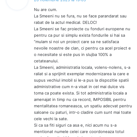
u
Nu are cum.
n
La Smeeni nu se fura, nu se face parandarat sau
e
rabat de la actul medical. DELOC!
:
La Smeeni se fac proiecte cu fonduri europene nu
pentru ca pur si simplu exista fondurile si hai sa
”mulam si noi un proiect care sa ne satisfaca
nevoile noastre de clan, ci pentru ca acel proiect e
o necesitate si este pus in slujba 100% a
cetateanului.
La Smeeni, administratia locala, volens-nolens, s-a
raliat si a sprijinit exemplar modernizarea la care e
supus vechiul imobil si le-a pus la dispozitie spatii
administrative cum n-a visat in cel mai dulce vis
toma ca poate exista. Si tot administratia locala a
amenajat in timp nu ca record, IMPOSIBIL pentru
mentalitatea romaneasca, un spatiu adecvat pentru
saloane cu paturi, intr-o cladire cum sunt mai toate
cele vechi la sate.
Si ca sa fiti siguri ca asa e, nici acum nu s-a
mentionat numele celei care coordoneaza totul