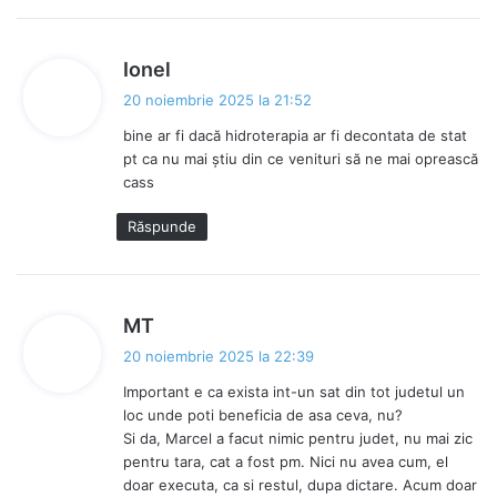
s
Ionel
p
20 noiembrie 2025 la 21:52
u
bine ar fi dacă hidroterapia ar fi decontata de stat
n
pt ca nu mai știu din ce venituri să ne mai oprească
e
cass
:
Răspunde
s
MT
p
20 noiembrie 2025 la 22:39
u
Important e ca exista int-un sat din tot judetul un
n
loc unde poti beneficia de asa ceva, nu?
e
Si da, Marcel a facut nimic pentru judet, nu mai zic
:
pentru tara, cat a fost pm. Nici nu avea cum, el
doar executa, ca si restul, dupa dictare. Acum doar