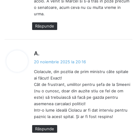
acolo. A venit si Marcel si s-a tras in poze precum
o senatoare, acum ceva nu cu multa vreme in
urma.
Răspunde
s
A.
p
20 noiembrie 2025 la 20:16
u
Ciolacule, din pozitia de prim ministru câte spitale
n
ai făcut! Exact!
e
Cât de frustrant, umilitor pentru șefa de la Smeeni
:
(nu o cunosc, doar din auzite stiu ce fel de om
este) să trebuiască să facă pe gazda pentru
asemenea carcalaci politici!
Intr-o lume ideală Ciolacu ar fi dat interviu pentru
paznic la acest spital. Și ar fi fost respins!
Răspunde