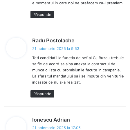
e momentul in care noi ne prefacem ca-l premiem.
Răspunde
s
Radu Postolache
p
21 noiembrie 2025 la 9:53
u
Toti candidatii la functia de sef al CJ Buzau trebuie
n
sa fie de acord sa aiba anexat la contractul de
e
munca o lista cu promisiunile facute in campanie.
:
La sfarsitul mandatului sa i se impute din veniturile
incasate ce nu s-a realizat.
Răspunde
s
Ionescu Adrian
p
21 noiembrie 2025 la 17:05