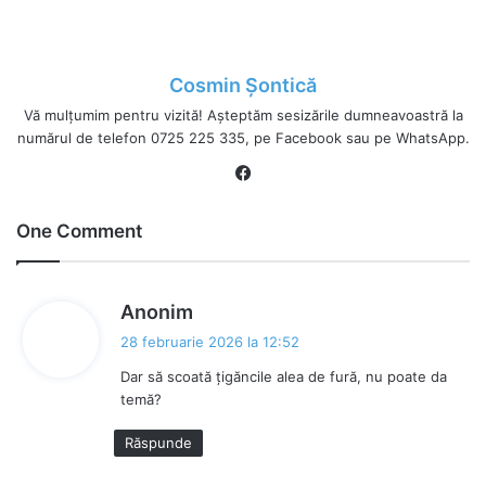
Cosmin Șontică
Vă mulțumim pentru vizită! Așteptăm sesizările dumneavoastră la
numărul de telefon 0725 225 335, pe Facebook sau pe WhatsApp.
Fa
ce
bo
One Comment
ok
s
Anonim
p
28 februarie 2026 la 12:52
u
Dar să scoată țigăncile alea de fură, nu poate da
n
temă?
e
:
Răspunde