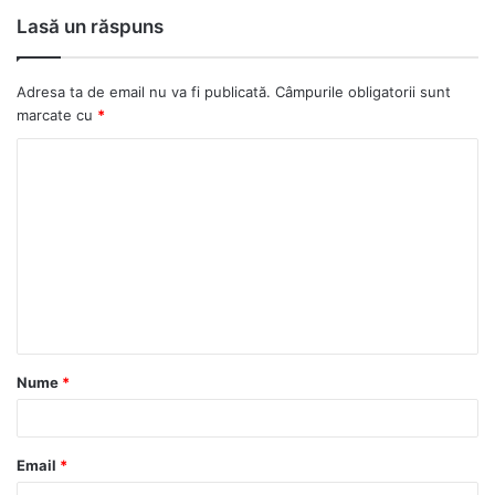
Lasă un răspuns
Adresa ta de email nu va fi publicată.
Câmpurile obligatorii sunt
marcate cu
*
C
o
m
e
n
t
a
Nume
*
r
i
u
Email
*
*