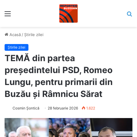
Meniu
C
Acasă
/
Știrile zilei
Știrile zilei
TEMĂ din partea
președintelui PSD, Romeo
Lungu, pentru primarii din
Buzău și Râmnicu Sărat
Cosmin Șontică
28 februarie 2026
1.622