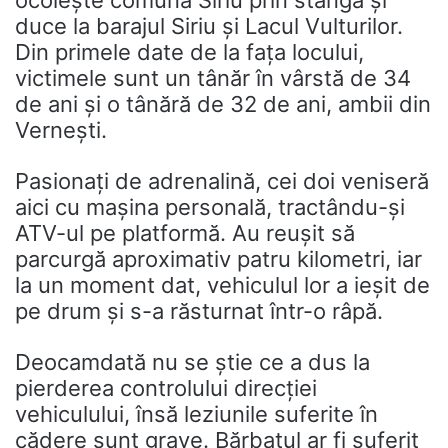
ocolește comuna Siriu prin stânga și
duce la barajul Siriu și Lacul Vulturilor.
Din primele date de la fața locului,
victimele sunt un tânăr în vârstă de 34
de ani și o tânără de 32 de ani, ambii din
Vernești.
Pasionați de adrenalină, cei doi veniseră
aici cu mașina personală, tractându-și
ATV-ul pe platformă. Au reușit să
parcurgă aproximativ patru kilometri, iar
la un moment dat, vehiculul lor a ieșit de
pe drum și s-a răsturnat într-o râpă.
Deocamdată nu se știe ce a dus la
pierderea controlului direcției
vehiculului, însă leziunile suferite în
cădere sunt grave. Bărbatul ar fi suferit