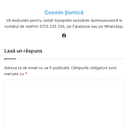
Cosmin Șontică
Vă mulțumim pentru vizită! Așteptăm sesizările dumneavoastră la
numărul de telefon 0725 225 335, pe Facebook sau pe WhatsApp.
Fa
ce
bo
Lasă un răspuns
ok
Adresa ta de email nu va fi publicată.
Câmpurile obligatorii sunt
marcate cu
*
C
o
m
e
n
t