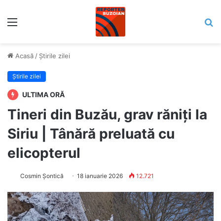
Meniu
C
Acasă
/
Știrile zilei
Știrile zilei
ULTIMA ORĂ
Tineri din Buzău, grav răniți la
Siriu | Tânără preluată cu
elicopterul
Cosmin Șontică
18 ianuarie 2026
12.721