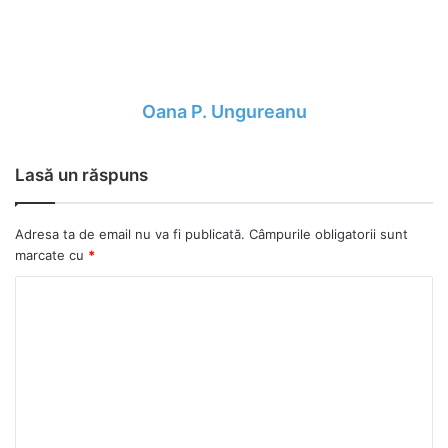
Oana P. Ungureanu
Lasă un răspuns
Adresa ta de email nu va fi publicată.
Câmpurile obligatorii sunt
marcate cu
*
C
o
m
e
n
t