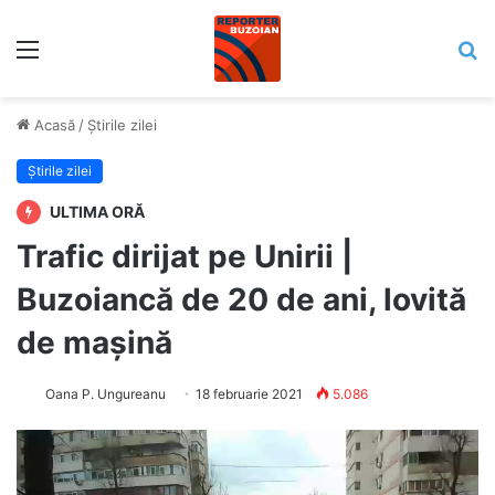
Meniu
C
Acasă
/
Știrile zilei
Știrile zilei
ULTIMA ORĂ
Trafic dirijat pe Unirii |
Buzoiancă de 20 de ani, lovită
de mașină
Oana P. Ungureanu
18 februarie 2021
5.086