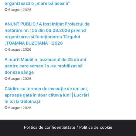
organizează o „mare bălăceală”
6 august 2026
ANUNȚ PUBLIC / A fost inițiat Proiectul de
hotărâre nr. 155 din 06.08.2026 privind
organizarea şi funcţionarea Târgului
„TOAMNA BUZOIANĂ – 2026
6 august 2026
A murit Mădălin, buzoianul de 25 de ani
pentru care semenii s-au mobilizat să
doneze sânge
6 august 2026
Clădire cu termen de execuție de doi ani,
aproape gata în doar câteva luni | Lucrări
în toi la Gălbinași
6 august 2026
Politica de confidențialitate
/
Politica de cookie