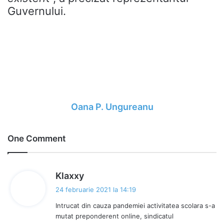
Guvernului.
Oana P. Ungureanu
One Comment
s
Klaxxy
p
24 februarie 2021 la 14:19
u
Intrucat din cauza pandemiei activitatea scolara s-a
n
mutat preponderent online, sindicatul
e