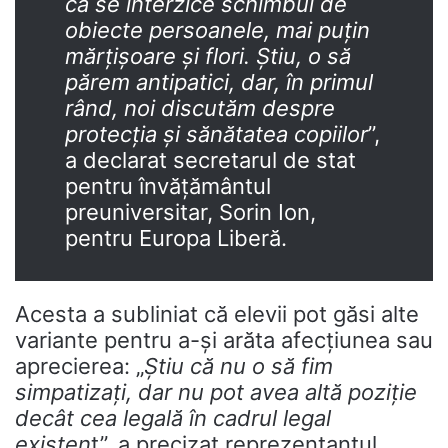
că se interzice schimbul de
obiecte persoanele, mai puțin
mărțișoare și flori. Știu, o să
părem antipatici, dar, în primul
rând, noi discutăm despre
protecția și sănătatea copiilor
”,
a declarat secretarul de stat
pentru învățământul
preuniversitar, Sorin Ion,
pentru Europa Liberă.
Acesta a subliniat că elevii pot găsi alte
variante pentru a-și arăta afecțiunea sau
aprecierea: „
Știu că nu o să fim
simpatizați, dar nu pot avea altă poziție
decât cea
legală în cadrul legal
existen
t”, a precizat reprezentantul