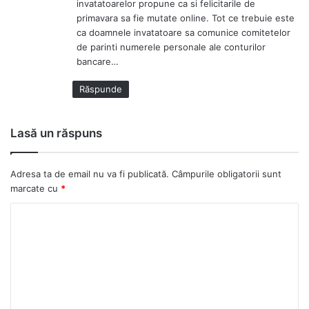
invatatoarelor propune ca si felicitarile de
:
primavara sa fie mutate online. Tot ce trebuie este
ca doamnele invatatoare sa comunice comitetelor
de parinti numerele personale ale conturilor
bancare…
Răspunde
Lasă un răspuns
Adresa ta de email nu va fi publicată.
Câmpurile obligatorii sunt
marcate cu
*
C
o
m
e
n