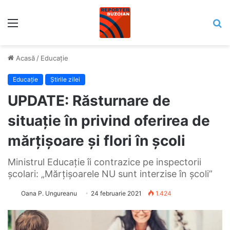
Meniu
C
Acasă
/
Educaţie
Educaţie
Știrile zilei
UPDATE: Răsturnare de
situație în privind oferirea de
mărțișoare și flori în școli
Ministrul Educație îi contrazice pe inspectorii
școlari: „Mărţişoarele NU sunt interzise în şcoli”
Oana P. Ungureanu
24 februarie 2021
1.424