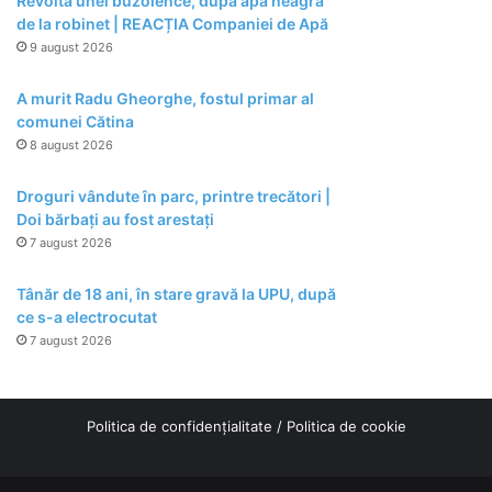
Revolta unei buzoience, după apa neagră
de la robinet | REACȚIA Companiei de Apă
9 august 2026
A murit Radu Gheorghe, fostul primar al
comunei Cătina
8 august 2026
Droguri vândute în parc, printre trecători |
Doi bărbați au fost arestați
7 august 2026
Tânăr de 18 ani, în stare gravă la UPU, după
ce s-a electrocutat
7 august 2026
Politica de confidențialitate
/
Politica de cookie