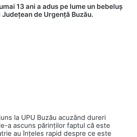
 numai 13 ani a adus pe lume un bebeluș
ui Județean de Urgență Buzău.
a ajuns la UPU Buzău acuzând dureri
e-a ascuns părinților faptul că este
atrie au înțeles rapid despre ce este