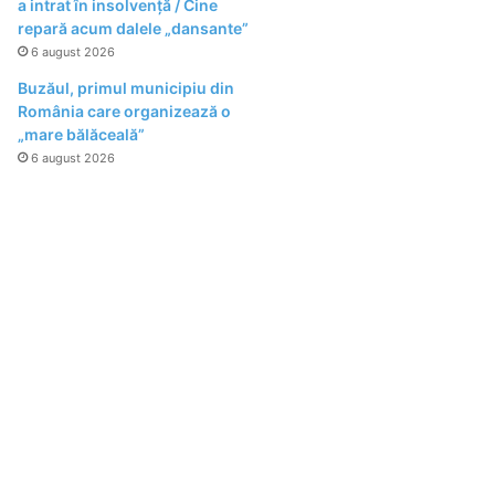
a intrat în insolvență / Cine
repară acum dalele „dansante”
6 august 2026
Buzăul, primul municipiu din
România care organizează o
„mare bălăceală”
6 august 2026