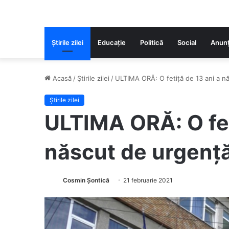
Știrile zilei
Educaţie
Politică
Social
Anunț
Acasă
/
Știrile zilei
/
ULTIMA ORĂ: O fetiță de 13 ani a n
Știrile zilei
ULTIMA ORĂ: O fet
născut de urgență
Cosmin Șontică
21 februarie 2021