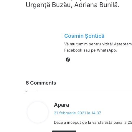
Urgență Buzău, Adriana Bunilă.
Cosmin Șontică
Vă mulțumim pentru vizită! Așteptăm
Facebook sau pe WhatsApp.
Fa
ce
bo
ok
6 Comments
s
Apara
p
21 februarie 2021 la 14:37
u
Daca a inceput de la varsta asta pana la 2
n
e