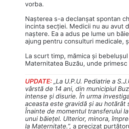
vorba.
Nașterea s-a declanșat spontan chia
incinta secției. Medicii nu au avut d
naștere. Ea a adus pe lume un băiețe
ajung pentru consulturi medicale, 
La scurt timp, mămica și bebelușul a
Maternitatea Buzău, unde primesc îng
UPDATE:
„La U.P.U. Pediatrie a S.J
vârstă de 14 ani, din municipiul Bu
intense și disurie. În urma investig
aceasta este gravidă și au hotărât 
Înainte de momentul transferului l
unui băiețel. Ulterior, minora, împr
la Maternitate.”,
a precizat purtător