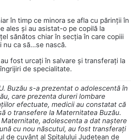
r în timp ce minora se afla cu părinții în
e ales și au asistat-o pe copilă la
l sănătos chiar în secția în care copiii
și nu ca să…se nască.
u fost urcați în salvare și transferați la
rijiri de specialitate.
.U. Buzău s-a prezentat o adolescentă în
zău, care prezenta dureri lombare
ațiilor efectuate, medicii au constatat că
să o transefere la Maternitatea Buzău.
a Maternitate, adolescenta a dat naștere
eună cu nou născutul, au fost transferați
ul de cuvânt al Spitalului Județean de