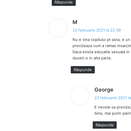
Răspunde
:
s
M
p
22 februarie 2021 la 22:39
u
Nu e vina copilului pt asta, e un c
n
precizeaza cum a ramas insarcinat
e
Daca exista educatie sexuala in sc
:
duceti-o in alta parte.
Răspunde
s
George
p
23 februarie 2021 l
u
E nevoie sa precize
n
bine, mai putin pari
e
:
Răspunde