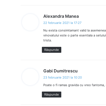
s
Alexandra Manea
p
22 februarie 2021 la 17:27
u
Nu exista consimtamant valid la asemenea va
n
vinovatului este o parte esentiala a setulu
e
trista.
:
Răspunde
s
Gabi Dumitrescu
p
23 februarie 2021 la 10:20
u
Poate o fi ramas gravida cu vreo fantoma,
n
e
Răspunde
: