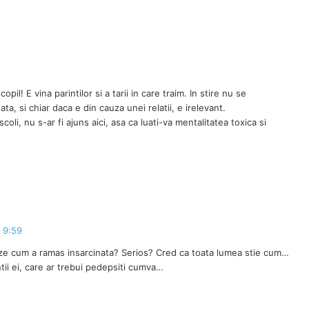
opil! E vina parintilor si a tarii in care traim. In stire nu se
a, si chiar daca e din cauza unei relatii, e irelevant.
oli, nu s-ar fi ajuns aici, asa ca luati-va mentalitatea toxica si
a 9:59
ze cum a ramas insarcinata? Serios? Cred ca toata lumea stie cum…
ntii ei, care ar trebui pedepsiti cumva…