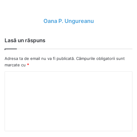
Oana P. Ungureanu
Lasă un răspuns
Adresa ta de email nu va fi publicată.
Câmpurile obligatorii sunt
marcate cu
*
C
o
m
e
n
t
a