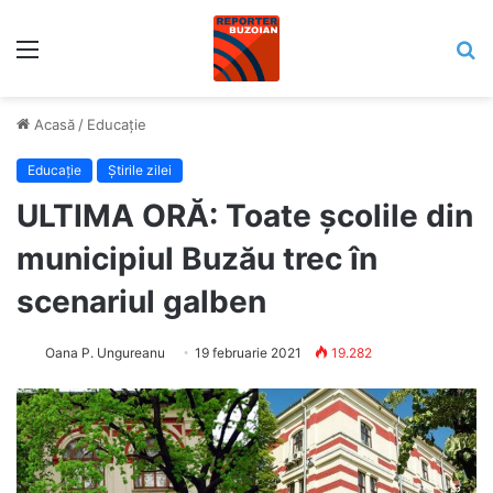
Meniu
C
Acasă
/
Educaţie
Educaţie
Știrile zilei
ULTIMA ORĂ: Toate școlile din
municipiul Buzău trec în
scenariul galben
Oana P. Ungureanu
19 februarie 2021
19.282