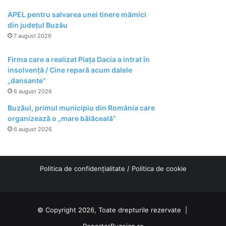
APEL pentru salvarea unei tinere mămici
din județul Buzău
7 august 2026
Firma care a realizat Piața Dacia a intrat în
insolvență / Cine repară acum dalele
„dansante”
6 august 2026
Buzăul, primul municipiu din România care
organizează o „mare bălăceală”
6 august 2026
Politica de confidențialitate
/
Politica de cookie
© Copyright 2026, Toate drepturile rezervate |