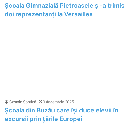
Școala Gimnazială Pietroasele și-a trimis
doi reprezentanți la Versailles
Cosmin Șontică
9 decembrie 2025
Școala din Buzău care își duce elevii în
excursii prin țările Europei