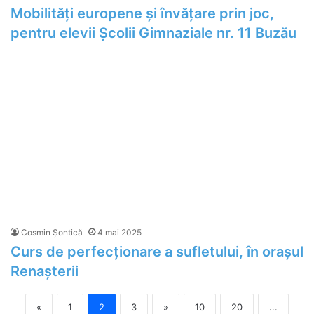
Mobilități europene și învățare prin joc,
pentru elevii Școlii Gimnaziale nr. 11 Buzău
Cosmin Șontică
4 mai 2025
Curs de perfecționare a sufletului, în orașul
Renașterii
«
1
2
3
»
10
20
...