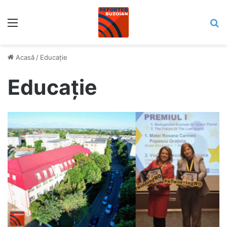
Meniu
C
Acasă
/
Educaţie
Educaţie