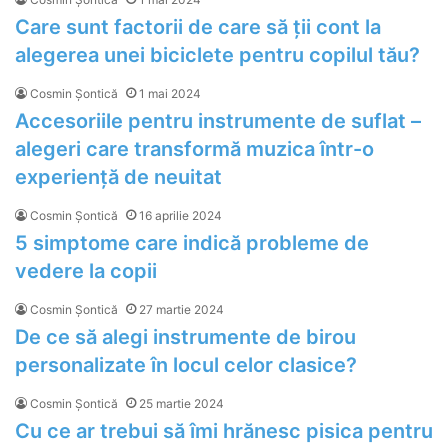
Care sunt factorii de care să ții cont la
alegerea unei biciclete pentru copilul tău?
Cosmin Șontică
1 mai 2024
Accesoriile pentru instrumente de suflat –
alegeri care transformă muzica într-o
experiență de neuitat
Cosmin Șontică
16 aprilie 2024
5 simptome care indică probleme de
vedere la copii
Cosmin Șontică
27 martie 2024
De ce să alegi instrumente de birou
personalizate în locul celor clasice?
Cosmin Șontică
25 martie 2024
Cu ce ar trebui să îmi hrănesc pisica pentru