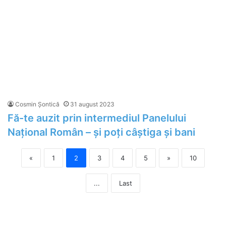
Cosmin Șontică
31 august 2023
Fă-te auzit prin intermediul Panelului
Național Român – și poți câștiga și bani
«
1
2
3
4
5
»
10
...
Last