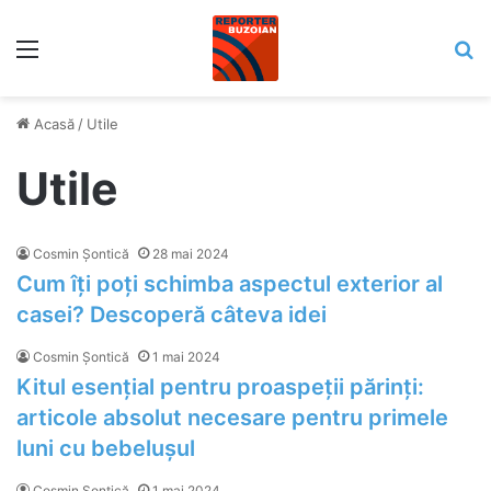
Meniu
C
Acasă
/
Utile
Utile
Cosmin Șontică
28 mai 2024
Cum îți poți schimba aspectul exterior al
casei? Descoperă câteva idei
Cosmin Șontică
1 mai 2024
Kitul esențial pentru proaspeții părinți:
articole absolut necesare pentru primele
luni cu bebelușul
Cosmin Șontică
1 mai 2024