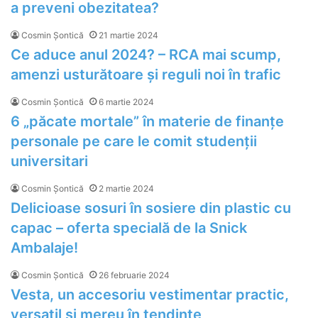
a preveni obezitatea?
Cosmin Șontică
21 martie 2024
Ce aduce anul 2024? – RCA mai scump,
amenzi usturătoare și reguli noi în trafic
Cosmin Șontică
6 martie 2024
6 „păcate mortale” în materie de finanțe
personale pe care le comit studenții
universitari
Cosmin Șontică
2 martie 2024
Delicioase sosuri în sosiere din plastic cu
capac – oferta specială de la Snick
Ambalaje!
Cosmin Șontică
26 februarie 2024
Vesta, un accesoriu vestimentar practic,
versatil şi mereu în tendinţe