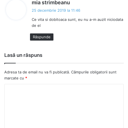
s
mia strimbeanu
p
25 decembrie 2019 la 11:46
u
Ce vita si dobitoaca sunt, eu nu a-m auzit niciodata
n
de el
e
:
Răspunde
Lasă un răspuns
Adresa ta de email nu va fi publicată.
Câmpurile obligatorii sunt
marcate cu
*
C
o
m
e
n