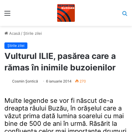
Meniu
C
Acasă
/
Știrile zilei
Știrile zilei
Vulturul ILIE, pasărea care a
rămas în inimile buzoienilor
Cosmin Șontică
6 ianuarie 2014
270
Multe legende se vor fi născut de-a
dreapta râului Buzău, în orășelul care a
văzut prima dată lumina soarelui cu mai
bine de 500 de ani în urmă. Răsărit la
confluența celor mai importante drumuri