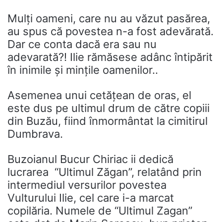
Mulți oameni, care nu au văzut pasărea,
au spus că povestea n-a fost adevărată.
Dar ce conta dacă era sau nu
adevarată?! Ilie rămăsese adânc întipărit
în inimile și mințile oamenilor..
Asemenea unui cetățean de oras, el
este dus pe ultimul drum de către copiii
din Buzău, fiind înmormântat la cimitirul
Dumbrava.
Buzoianul Bucur Chiriac ii dedică
lucrarea “Ultimul Zăgan”, relatând prin
intermediul versurilor povestea
Vulturului Ilie, cel care i-a marcat
copilăria. Numele de “Ultimul Zagan”