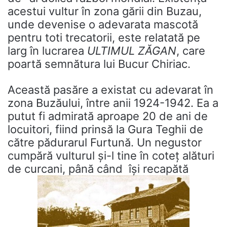
acestui vultur în zona gării din Buzau,
unde devenise o adevarata mascotă
pentru toti trecatorii, este relatată pe
larg în lucrarea
ULTIMUL ZĂGAN
, care
poartă semnătura lui Bucur Chiriac.
Această pasăre a existat cu adevarat în
zona Buzăului, între anii 1924-1942. Ea a
putut fi admirată aproape 20 de ani de
locuitori, fiind prinsă la Gura Teghii de
către pădurarul Furtună. Un negustor
cumpără vulturul și-l tine în coteț alături
de curcani, până când își recapătă