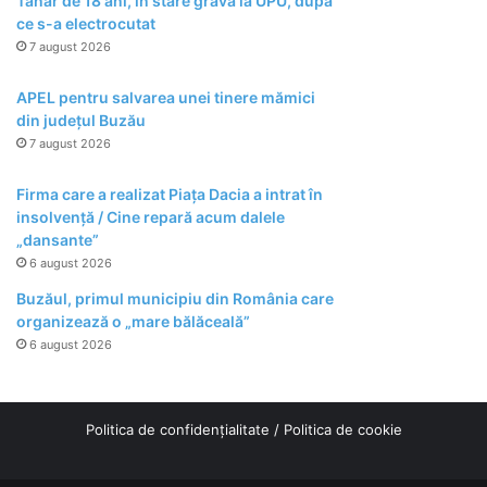
Tânăr de 18 ani, în stare gravă la UPU, după
ce s-a electrocutat
7 august 2026
APEL pentru salvarea unei tinere mămici
din județul Buzău
7 august 2026
Firma care a realizat Piața Dacia a intrat în
insolvență / Cine repară acum dalele
„dansante”
6 august 2026
Buzăul, primul municipiu din România care
organizează o „mare bălăceală”
6 august 2026
Politica de confidențialitate
/
Politica de cookie