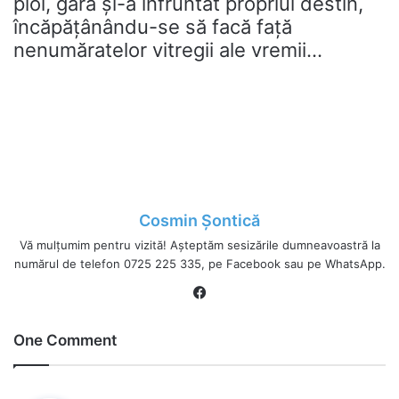
ploi, gara și-a înfruntat propriul destin,
încăpățânându-se să facă față
nenumăratelor vitregii ale vremii…
Cosmin Șontică
Vă mulțumim pentru vizită! Așteptăm sesizările dumneavoastră la
numărul de telefon 0725 225 335, pe Facebook sau pe WhatsApp.
Fa
ce
bo
One Comment
ok