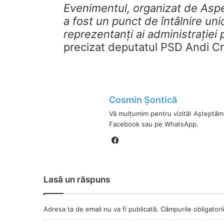
Evenimentul, organizat de Aspe
a fost un punct de întâlnire unic
reprezentanți ai administrației 
precizat deputatul PSD Andi Cr
Cosmin Șontică
Vă mulțumim pentru vizită! Așteptăm
Facebook sau pe WhatsApp.
Fa
ce
bo
ok
Lasă un răspuns
Adresa ta de email nu va fi publicată.
Câmpurile obligator