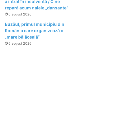
a intrat în insolvență / Cine
repară acum dalele „dansante”
6 august 2026
Buzăul, primul municipiu din
România care organizează o
„mare bălăceală”
6 august 2026