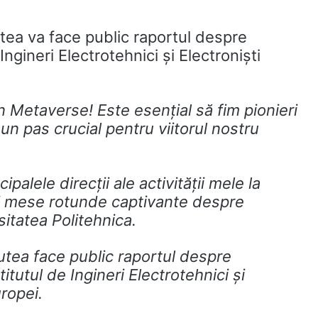
tea va face public raportul despre
ngineri Electrotehnici și Electroniști
în Metaverse! Este esențial să fim pionieri
 un pas crucial pentru viitorul nostru
palele direcții ale activității mele la
nei mese rotunde captivante despre
itatea Politehnica.
utea face public raportul despre
itutul de Ingineri Electrotehnici și
uropei.