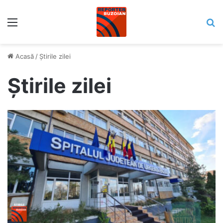
Meniu
C
Acasă
/
Știrile zilei
Știrile zilei