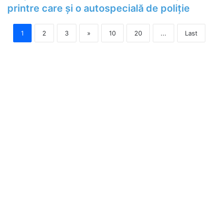
printre care și o autospecială de poliție
1
2
3
»
10
20
...
Last