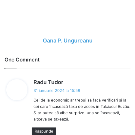
Oana P. Ungureanu
One Comment
s
Radu Tudor
p
31 ianuarie 2024 la 15:58
u
Cei de la economic ar trebui să facă verificări și la
n
cei care încasează taxa de acces în Talciocul Buzău.
e
S-ar putea să aibe surprize, una se încasează,
:
altceva se taxează.
Răspunde