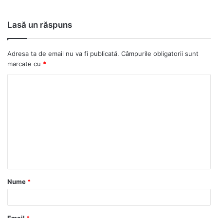
Lasă un răspuns
Adresa ta de email nu va fi publicată.
Câmpurile obligatorii sunt
marcate cu
*
C
o
m
e
n
t
a
Nume
*
r
i
u