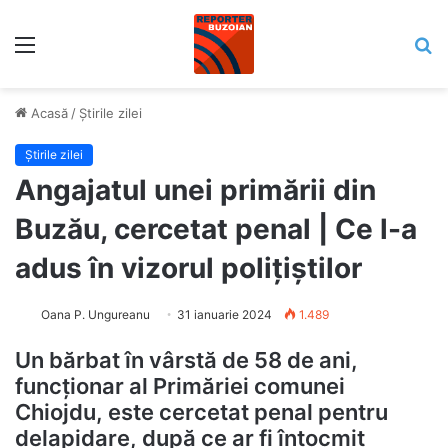
Meniu
C
Acasă
/
Știrile zilei
Știrile zilei
Angajatul unei primării din
Buzău, cercetat penal | Ce l-a
adus în vizorul polițiștilor
Oana P. Ungureanu
31 ianuarie 2024
1.489
Un bărbat în vârstă de 58 de ani,
funcționar al Primăriei comunei
Chiojdu, este cercetat penal pentru
delapidare, după ce ar fi întocmit