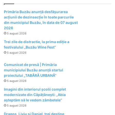
Primăria Buzău anunță desfășurarea
acțiunii de dezinsecție în toate parcurile
din municipiul Buzău, în data de 07 august
2026
5 august 2026
Trei zile de distractie, la prima ediție a
festivalului „Buzău Wine Fest”
5 august 2026
Comunicat de presă | Primăria
municipiului Buzău anunță startul
proiectului „TABĂRĂ URBANĂ”
5 august 2026
Imagini din interiorul școlii complet
modernizate din Căpățânești: „Abia
așteptăm să le vedem zâmbetele”
5 august 2026
Dragoș, Liviu și Daniel, trei destine