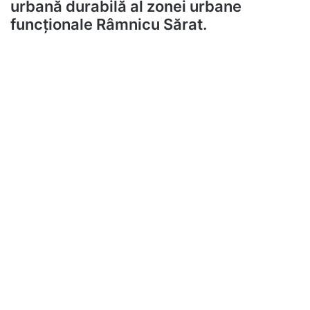
urbană durabilă al zonei urbane
func
ț
ionale Râmnicu Sărat.