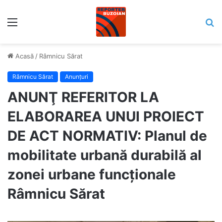
Meniu
C
Acasă
/
Râmnicu Sărat
Râmnicu Sărat
Anunțuri
ANUNŢ REFERITOR LA
ELABORAREA UNUI PROIECT
DE ACT NORMATIV: Planul de
mobilitate urbană durabilă al
zonei urbane funcționale
Râmnicu Sărat