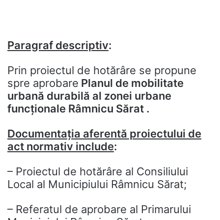
Paragraf descriptiv
:
Prin proiectul de hotărâre se propune
spre aprobare
Planul de mobilitate
urbană durabilă al zonei urbane
func
ț
ionale Râmnicu Sărat
.
Documenta
ț
ia aferent
ă
proiectului de
act normativ include
:
– Proiectul de hotărâre al Consiliului
Local al Municipiului Râmnicu Sărat;
– Referatul de aprobare al Primarului