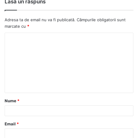
Lasă un răspuns
ok
Adresa ta de email nu va fi publicată.
Câmpurile obligatorii sunt
marcate cu
*
C
o
m
e
n
t
a
Nume
*
r
i
u
Email
*
*