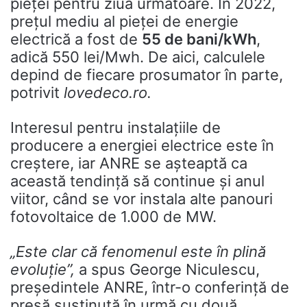
pieței pentru ziua următoare. În 2022,
prețul mediu al pieței de energie
electrică a fost de
55 de bani/kWh
,
adică 550 lei/Mwh. De aici, calculele
depind de fiecare prosumator în parte,
potrivit
lovedeco.ro.
Interesul pentru instalațiile de
producere a energiei electrice este în
creștere, iar ANRE se așteaptă ca
această tendință să continue și anul
viitor, când se vor instala alte panouri
fotovoltaice de 1.000 de MW.
„Este clar că fenomenul este în plină
evoluție”,
a spus George Niculescu,
președintele ANRE, într-o conferință de
presă susținută în urmă cu două