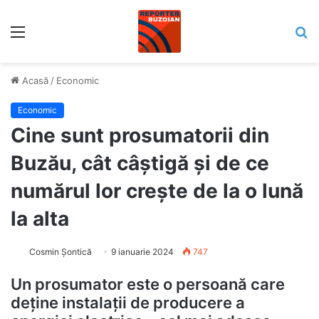
Meniu
C
Acasă
/
Economic
Economic
Cine sunt prosumatorii din
Buzău, cât câștigă și de ce
numărul lor crește de la o lună
la alta
Cosmin Șontică
9 ianuarie 2024
747
Un prosumator este o persoană care
deține instalații de producere a