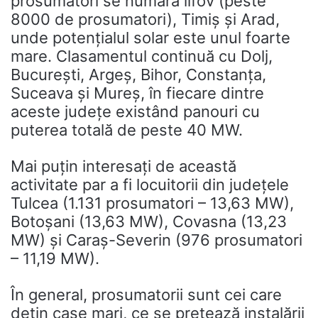
prosumatori se numără llfov (peste
8000 de prosumatori), Timiș și Arad,
unde potențialul solar este unul foarte
mare. Clasamentul continuă cu Dolj,
București, Argeș, Bihor, Constanța,
Suceava și Mureș, în fiecare dintre
aceste județe existând panouri cu
puterea totală de peste 40 MW.
Mai puțin interesați de această
activitate par a fi locuitorii din județele
Tulcea (1.131 prosumatori – 13,63 MW),
Botoșani (13,63 MW), Covasna (13,23
MW) și Caraș-Severin (976 prosumatori
– 11,19 MW).
În general, prosumatorii sunt cei care
dețin case mari, ce se pretează instalării