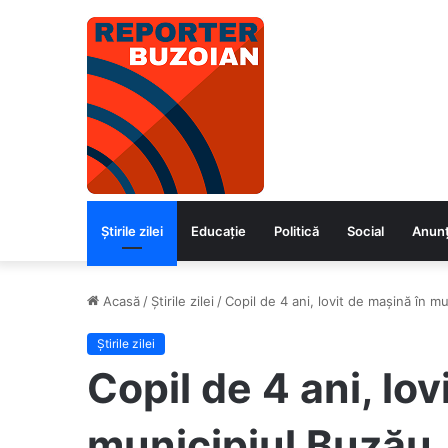
Știrile zilei
Educaţie
Politică
Social
Anunț
Acasă
/
Știrile zilei
/
Copil de 4 ani, lovit de mașină în m
Știrile zilei
Copil de 4 ani, lov
municipiul Buzău