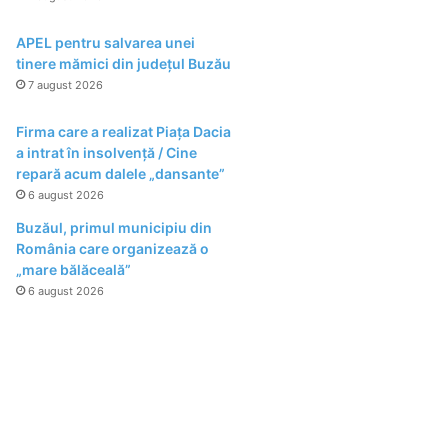
APEL pentru salvarea unei
tinere mămici din județul Buzău
7 august 2026
Firma care a realizat Piața Dacia
a intrat în insolvență / Cine
repară acum dalele „dansante”
6 august 2026
Buzăul, primul municipiu din
România care organizează o
„mare bălăceală”
6 august 2026