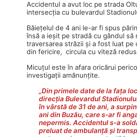
Accidentul a avut loc pe strada Olt
intersecția cu bulevardul Stadionul
Băiețelul de 4 ani le-ar fi spus pări
însă a ieșit pe stradă cu gândul să 
traversarea străzii și a fost luat pe
din fericire, circula cu viteză redus
Micuțul este în afara oricărui perico
investigații amănunțite.
„Din primele date de la fața lo
direcția Bulevardul Stadionulu
în vârstă de 31 de ani, a surpi
ani din Buzău, care s-ar fi ang
nepermis.
Accidentul s-a solda
preluat de ambulanță și transpo