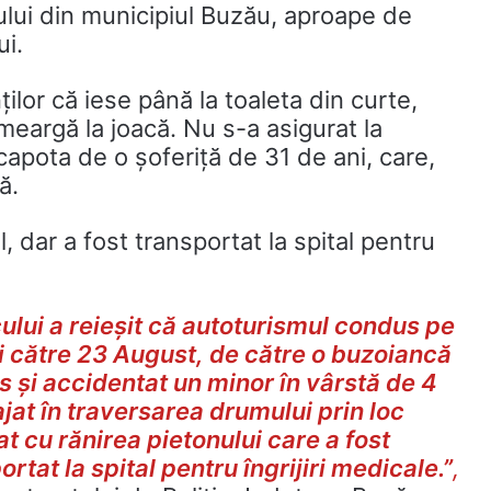
ului din municipiul Buzău, aproape de
ui.
nților că iese până la toaleta din curte,
meargă la joacă. Nu s-a asigurat la
 capota de o șoferiță de 31 de ani, care,
ă.
l, dar a fost transportat la spital pentru
cului a reieșit că autoturismul condus pe
i către 23 August, de către o buzoiancă
ns și accidentat un minor în vârstă de 4
ajat în traversarea drumului prin loc
t cu rănirea pietonului care a fost
rtat la spital pentru îngrijiri medicale.”
,