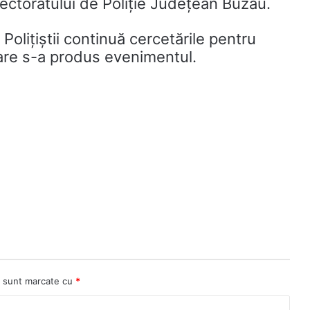
ectoratului de Poliție Județean Buzău.
Polițiștii continuă cercetările pentru
 care s-a produs evenimentul.
ii sunt marcate cu
*